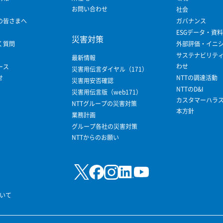
お問い合わせ
社会
の皆さまへ
ガバナンス
ESGデータ・資料
災害対策
く質問
外部評価・イニ
サステナビリテ
最新情報
わせ
ース
災害用伝言ダイヤル（171）
せ
NTTの調達活動
災害用安否確認
NTTのD&I
災害用伝言版（web171）
カスタマーハラ
NTTグループの災害対策
本方針
業務計画
グループ各社の災害対策
NTTからのお願い
いて