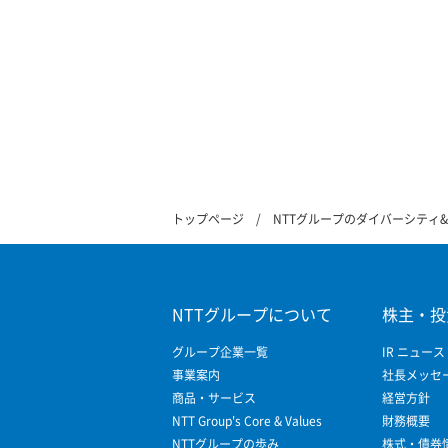
トップページ
NTTグループのダイバーシティ
NTTグループについて
株主・投
グループ企業一覧
IR ニュース
事業案内
社長メッセ
商品・サービス
経営方針
NTT Group's Core & Values
財務概要
NTTグループの歩み
株式・債券