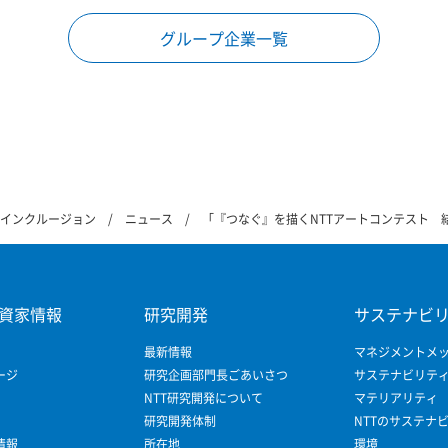
グループ企業一覧
&インクルージョン
ニュース
「『つなぐ』を描くNTTアートコンテスト 
資家情報
研究開発
サステナビ
最新情報
マネジメントメ
ージ
研究企画部門長ごあいさつ
サステナビリテ
NTT研究開発について
マテリアリティ
研究開発体制
NTTのサステナ
情報
所在地
環境