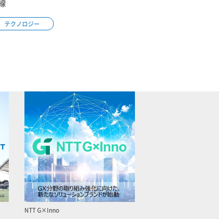
線
テクノロジー
NTT G×Inno