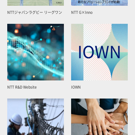
NTTジャパンラグビー リーグワン
NTT G×Inno
NTT R&D Website
IOWN