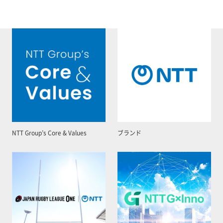
NTT Group’s Core & Values
ブランド