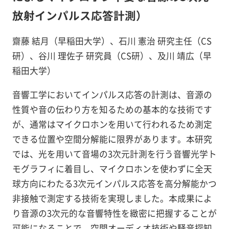
放射インパルス応答計測）
齋藤 結月（早稲田大学）、石川 憲治 研究主任（CS
研）、谷川 理佐子 研究員（CS研）、及川 靖広（早
稲田大学）
音響工学においてインパルス応答の計測は、音源の
性質や音の伝わり方を知るための基本的な技術です
が、通常はマイクロホンを用いて行われるため測定
できる位置や空間分解能に限界があります。本研究
では、光を用いて音場の3次元計測を行う音響光学ト
モグラフィに着目し、マイクロホンを使わずに全天
球方向にわたる3次元インパルス応答を高分解能かつ
非接触で測定する技術を実現しました。本成果によ
り音源の3次元的な音響特性を緻密に把握することが
可能になることで、空間オーディオ技術や騒音探知