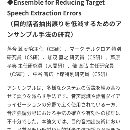
◆Ensemble for Reducing Target
Speech Extraction Errors
（目的話者抽出誤りを低減するためのア
ンサンブル手法の研究）
落合 翼 研究主任（CS研）、マーク デルクロア 特別
研究員（CS研）、加茂 直之 研究員（CS研）、芦原
孝典 主任研究員（人間研）、俵 直弘 主任研究員
（CS研）、中谷 智広 上席特別研究員（CS研）
アンサンブルは、多様なシステムの仮説を組み合わ
せて誤りを減らす手法です。音声認識や話者ダイア
ライゼーションの分野で広く使用されている一方、
音声強調分野における手法の確立や有効性の検証は
不十分でした。本論文では、目的音抽出技術におい
て、品質が低い仮説や目的話者の選択誤りが起きた