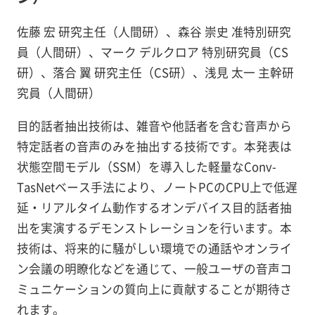
佐藤 宏 研究主任（人間研）、森谷 崇史 准特別研究
員（人間研）、マーク デルクロア 特別研究員（CS
研）、落合 翼 研究主任（CS研）、浅見 太一 主幹研
究員（人間研）
目的話者抽出技術は、雑音や他話者を含む音声から
特定話者の音声のみを抽出する技術です。本発表は
状態空間モデル（SSM）を導入した軽量なConv-
TasNetベース手法により、ノートPCのCPU上で低遅
延・リアルタイム動作するオンデバイス目的話者抽
出を実演するデモンストレーションを行います。本
技術は、将来的に騒がしい環境での通話やオンライ
ン会議の明瞭化などを通じて、一般ユーザの音声コ
ミュニケーションの質向上に貢献することが期待さ
れます。