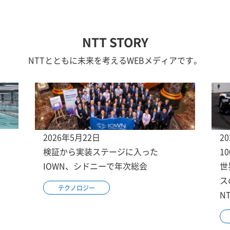
NTT STORY
NTTとともに未来を考えるWEBメディアです。
2026年5月22日
2
検証から実装ステージに入った
1
IOWN、シドニーで年次総会
世
ス
テクノロジー
N