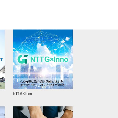
NTT G×Inno