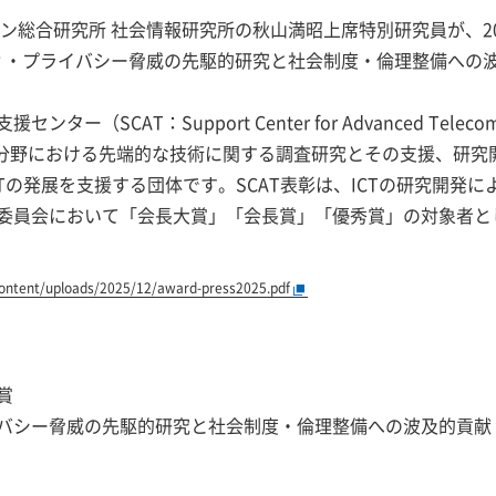
ン総合研究所 社会情報研究所の秋山満昭上席特別研究員が、202
ィ・プライバシー脅威の先駆的研究と社会制度・倫理整備への波
AT：Support Center for Advanced Telecommuni
ICT）分野における先端的な技術に関する調査研究とその支援、研
Tの発展を支援する団体です。SCAT表彰は、ICTの研究開発
委員会において「会長大賞」「会長賞」「優秀賞」の対象者とし
content/uploads/2025/12/award-press2025.pdf
賞
バシー脅威の先駆的研究と社会制度・倫理整備への波及的貢献