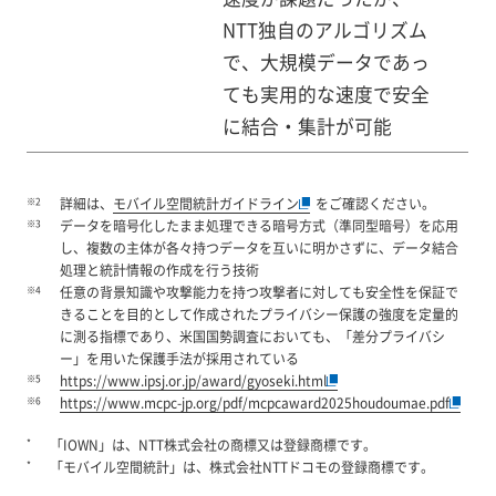
NTT独自のアルゴリズム
で、大規模データであっ
ても実用的な速度で安全
に結合・集計が可能
※2
詳細は、
モバイル空間統計ガイドライン
をご確認ください。
※3
データを暗号化したまま処理できる暗号方式（準同型暗号）を応用
し、複数の主体が各々持つデータを互いに明かさずに、データ結合
処理と統計情報の作成を行う技術
※4
任意の背景知識や攻撃能力を持つ攻撃者に対しても安全性を保証で
きることを目的として作成されたプライバシー保護の強度を定量的
に測る指標であり、米国国勢調査においても、「差分プライバシ
ー」を用いた保護手法が採用されている
※5
https://www.ipsj.or.jp/award/gyoseki.html
※6
https://www.mcpc-jp.org/pdf/mcpcaward2025houdoumae.pdf
*
「IOWN」は、NTT株式会社の商標又は登録商標です。
*
「モバイル空間統計」は、株式会社NTTドコモの登録商標です。