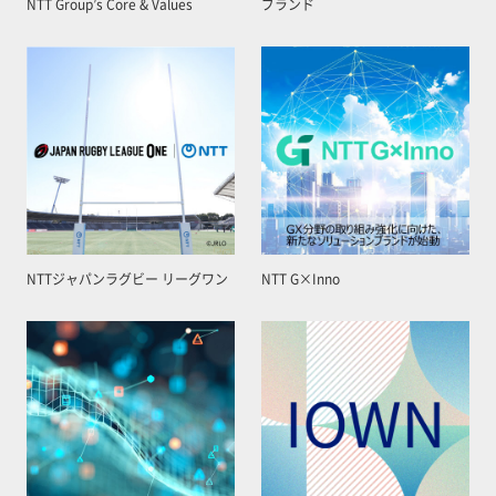
NTT Group’s Core & Values
ブランド
NTTジャパンラグビー リーグワン
NTT G×Inno