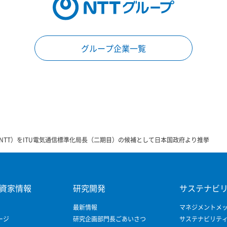
グループ企業一覧
NTT）をITU電気通信標準化局長（二期目）の候補として日本国政府より推挙
資家情報
研究開発
サステナビ
最新情報
マネジメントメ
ージ
研究企画部門長ごあいさつ
サステナビリテ