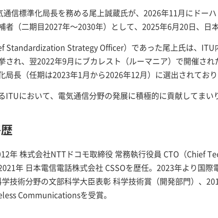
気通信標準化局長を務める尾上誠蔵氏が、2026年11月にドーハ
（二期目2027年～2030年）として、2025年6月20日、
f Standardization Strategy Officer）であった尾
され、翌2022年9月にブカレスト（ルーマニア）で開催された
局長（任期は2023年1月から2026年12月）に選出されてお
るITUにおいて、電気通信分野の発展に積極的に貢献してまい
略歴
 株式会社NTTドコモ取締役 常務執行役員 CTO（Chief Techno
21年 日本電信電話株式会社 CSSOを歴任。2023年より国
学技術分野の文部科学大臣表彰 科学技術賞（開発部門）、2018年
Wireless Communicationsを受賞。