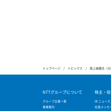
トップページ
トピックス
尾上誠蔵氏（元
NTTグループについて
株主・投
グループ企業一覧
IR ニュース
事業案内
社長メッセ