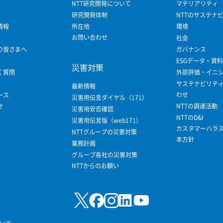
NTT研究開発について
マテリアリティ
研究開発体制
NTTのサステナ
情報
所在地
環境
お問い合わせ
社会
の皆さまへ
ガバナンス
ESGデータ・資料
災害対策
く質問
外部評価・イニ
サステナビリテ
最新情報
わせ
ース
災害用伝言ダイヤル（171）
せ
NTTの調達活動
災害用安否確認
NTTのD&I
災害用伝言版（web171）
カスタマーハラ
NTTグループの災害対策
本方針
業務計画
グループ各社の災害対策
NTTからのお願い