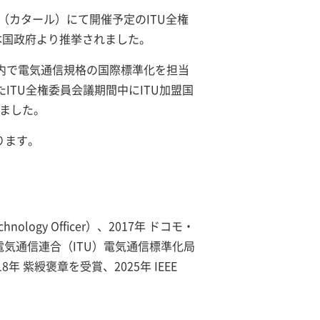
（カタール）にて開催予定のITU全権
日本国政府より推挙されました。
上氏は、ITU内で電気通信規格の国際標準化を担当
ITU全権委員会議期間中にITU加盟国
りました。
ります。
logy Officer）、2017年 ドコモ・
際電気通信連合（ITU）電気通信標準化局
 紫綬褒章を受賞、2025年 IEEE