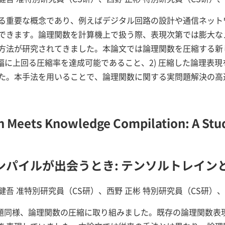
る重要な概念であり、例えばデジタル回路の設計や通信ネット
できます。論理関数を計算機上で扱う際、表現次第では膨大な
が研究されてきました。本論文では論理関数を圧縮する新しい手法 s
大幅に上回る圧縮率を達成可能であること、2) 圧縮した論理表
た。本手法を用いることで、論理関数に関する実問題解決の高
n Meets Knowledge Compilation: A Stu
パイルが出会うとき: テンソルトレインと
 健吾 准特別研究員（CS研）、西野 正彬 特別研究員（CS研）、
た課題同様、論理関数の圧縮に取り組みました。既存の論理関数