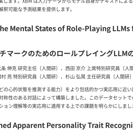
 XBM）を提案します。XBM は入力データからモデル自身がテキス
解釈可能な予測結果を提供します。
the Mental States of Role-Playing LLMs
論ベンチマークのためのロールプレイングLL
北条 伸克 研究主任（人間研）、西田 京介 上席特別研究員（人
増村 亮 特別研究員（人間研）、杉山 弘晃 主任研究員（人間研
どの心的状態を推測する能力）をより包括的かつ実応用に近い
対称性のある対話によって構築しました。このデータセットで
ション理解等の実応用に適用する上での課題を明らかにしまし
ed Apparent Personality Trait Recogni