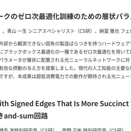
ークのゼロ次最適化訓練のための層状パラ
研）、青山 一生 シニアスペシャリスト（CS研）、納富 雅也 フ
外部から観測できない固有の製造ばらつきを持つハードウェア
にブラックボックス最適化の一種であるゼロ次最適化を用いて
パラメータが層状に配置される光ニューラルネットワークに対
有効な摂動の与え方を提案しました。現代の人工知能の主要な
ですが、本成果は超低消費電力での動作が期待される光ニュー
with Signed Edges That Is More Succi
and-sum回路
 健吾 准特別研究員（CS研）、西野 正彬 特別研究員（CS研）、