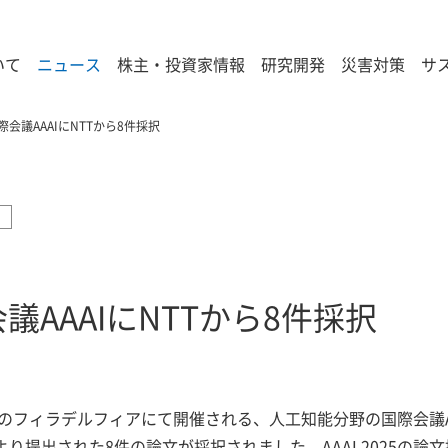
いて
ニュース
株主・投資家情報
研究開発
災害対策
サ
際会議AAAIにNTTから8件採択
議AAAIにNTTから8件採択
フィラデルフィアにて開催される、人工知能分野の国際会議AAAI（AAAI C
の研究所より提出された8件の論文が採択されました。AAAI 2025の論文