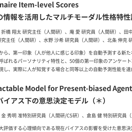
naire Item-level Scores
の情報を活用したマルチモーダル性格特性
、折橋 翔太 研究主任（人間研）、庵 愛 研究員（人間研）、田中
研究主任（人間研）、水野 沙希 研究員（人間研）、北条 伸克 
から、第一印象（人が他人に感じる印象）を自動予測する新た
呼ばれるパーソナリティ特性と、50個の第一印象のアンケー
現し、実際に人が知覚する場合と同等以上の自動予測性能を達
actable Model for Present-biased Agen
バイアス下の意思決定モデル（＊）
金 秀明 准特別研究員（人間研/CS研）、倉島 健 特別研究員
大評価する心理傾向である現在バイアスの影響を受けた意思決