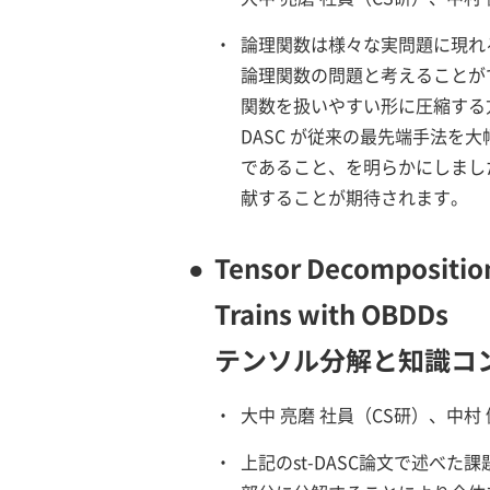
・
論理関数は様々な実問題に現れ
論理関数の問題と考えることが
関数を扱いやすい形に圧縮する方法
DASC が従来の最先端手法を
であること、を明らかにしまし
献することが期待されます。
●
Tensor Decompositio
Trains with OBDDs
テンソル分解と知識コン
・
大中 亮磨 社員（CS研）、中村
・
上記のst-DASC論文で述べ