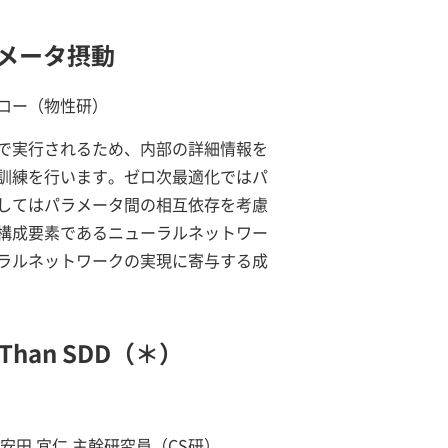
メータ摂動
ェロー（物性研）
で実行されるため、内部の詳細情報を
訓練を行います。ゼロ次最適化ではパ
してはパラメータ間の相互依存を考慮
構成要素であるニューラルネットワー
ラルネットワークの実現に寄与する成
nct Than SDD（＊）
安田 宜仁 主幹研究員（CS研）