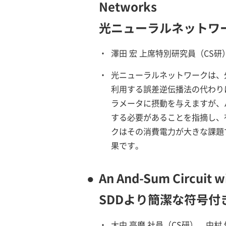
Networks
光ニューラルネットワ
・
澤田 宏 上席特別研究員（CS
・
光ニューラルネットワークは、
利用する誤差逆伝播法の代わり
ラメータに摂動を与えますが、
する必要があることを指摘し、
クはその消費電力が大きな課題
果です。
●
An And-Sum Circuit 
SDDより簡潔な符号付き
・
大中 亮磨 社員（CS研）、中村