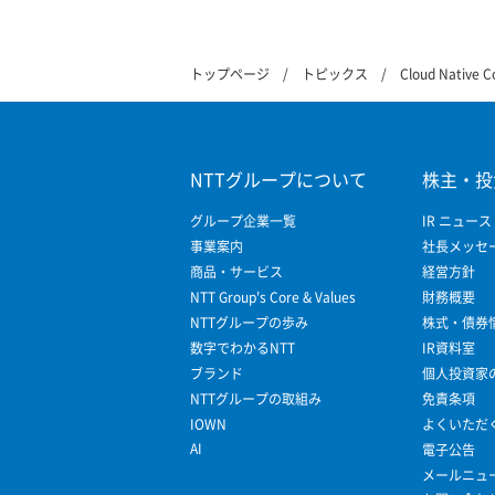
トップページ
トピックス
Cloud Native
NTTグループについて
株主・投
グループ企業一覧
IR ニュース
事業案内
社長メッセ
商品・サービス
経営方針
NTT Group's Core & Values
財務概要
NTTグループの歩み
株式・債券
数字でわかるNTT
IR資料室
ブランド
個人投資家
NTTグループの取組み
免責条項
IOWN
よくいただ
AI
電子公告
メールニュ