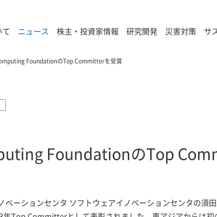
いて
ニュース
株主・投資家情報
研究開発
災害対策
サ
 Computing FoundationのTop Committerを受賞
mputing FoundationのTop Co
ノベーションセンタ ソフトウェアイノベーションセンタの須田瑛大 准
NCF)の2023年Top Committerとして表彰されました。東アジアか