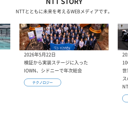
NTT STORY
NTTとともに未来を考えるWEBメディアです。
2026年5月22日
2
検証から実装ステージに入った
1
IOWN、シドニーで年次総会
世
ス
テクノロジー
N