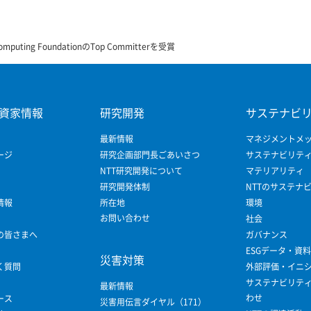
 Computing FoundationのTop Committerを受賞
資家情報
研究開発
サステナビ
最新情報
マネジメントメ
ージ
研究企画部門長ごあいさつ
サステナビリテ
NTT研究開発について
マテリアリティ
研究開発体制
NTTのサステナ
情報
所在地
環境
お問い合わせ
社会
の皆さまへ
ガバナンス
ESGデータ・資料
災害対策
く質問
外部評価・イニ
サステナビリテ
最新情報
わせ
ース
災害用伝言ダイヤル（171）