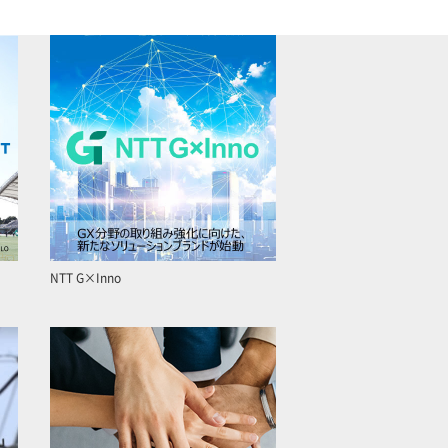
NTT G×Inno