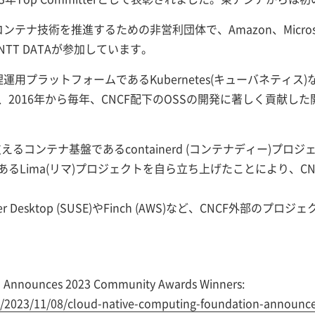
テナ技術を推進するための非営利団体で、Amazon、Microso
TT DATAが参加しています。
運用プラットフォームであるKubernetes(キューバネティ
016年から毎年、CNCF配下のOSSの開発に著しく貢献した開発者
を支えるコンテナ基盤であるcontainerd (コンテナディー)プ
るLima(リマ)プロジェクトを自ら立ち上げたことにより、C
esktop (SUSE)やFinch (AWS)など、CNCF外部の
n Announces 2023 Community Awards Winners:
s/2023/11/08/cloud-native-computing-foundation-announc