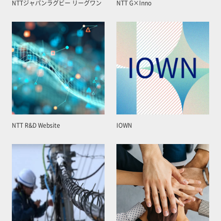
NTTジャパンラグビー リーグワン
NTT G×Inno
NTT R&D Website
IOWN