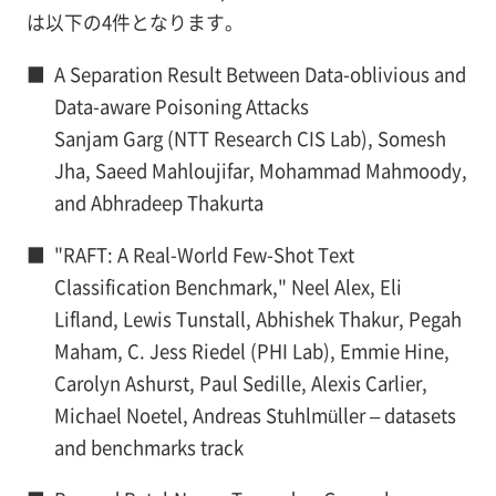
は以下の4件となります。
■
A Separation Result Between Data-oblivious and
Data-aware Poisoning Attacks
Sanjam Garg (NTT Research CIS Lab), Somesh
Jha, Saeed Mahloujifar, Mohammad Mahmoody,
and Abhradeep Thakurta
■
"RAFT: A Real-World Few-Shot Text
Classification Benchmark," Neel Alex, Eli
Lifland, Lewis Tunstall, Abhishek Thakur, Pegah
Maham, C. Jess Riedel (PHI Lab), Emmie Hine,
Carolyn Ashurst, Paul Sedille, Alexis Carlier,
Michael Noetel, Andreas Stuhlmüller – datasets
and benchmarks track