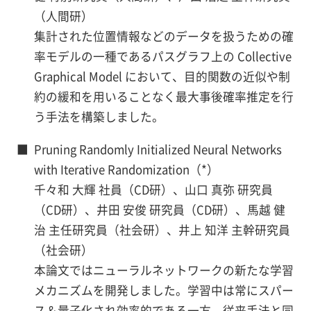
（人間研）
集計された位置情報などのデータを扱うための確
率モデルの一種であるパスグラフ上の Collective
Graphical Model において、目的関数の近似や制
約の緩和を用いることなく最大事後確率推定を行
う手法を構築しました。
■
Pruning Randomly Initialized Neural Networks
with Iterative Randomization（*）
千々和 大輝 社員（CD研）、山口 真弥 研究員
（CD研）、井田 安俊 研究員（CD研）、馬越 健
治 主任研究員（社会研）、井上 知洋 主幹研究員
（社会研）
本論文ではニューラルネットワークの新たな学習
メカニズムを開発しました。学習中は常にスパー
ス＆量子化され効率的である一方、従来手法と同