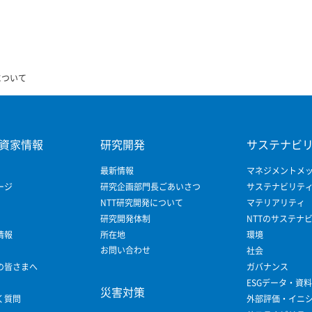
について
資家情報
研究開発
サステナビ
最新情報
マネジメントメ
ージ
研究企画部門長ごあいさつ
サステナビリテ
NTT研究開発について
マテリアリティ
研究開発体制
NTTのサステナ
情報
所在地
環境
お問い合わせ
社会
の皆さまへ
ガバナンス
ESGデータ・資料
災害対策
く質問
外部評価・イニ