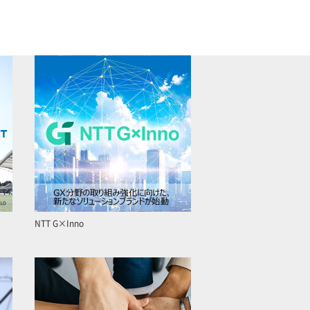
NTT G×Inno