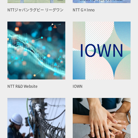
NTTジャパンラグビー リーグワン
NTT G×Inno
NTT R&D Website
IOWN