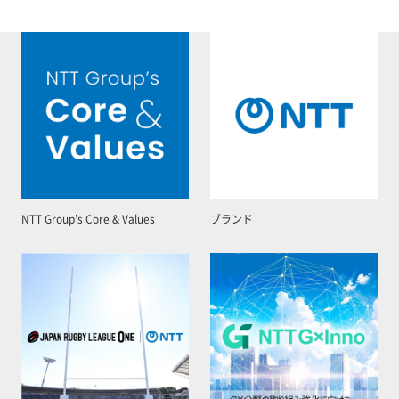
NTT Group’s Core & Values
ブランド