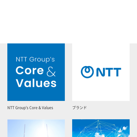
NTT Group’s Core & Values
ブランド