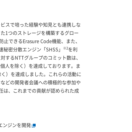
サービスで培った経験や知見とも連携しな
った1つのストレージを構築するグロー
きるErasure Code機能、また、
※2
秘密分散エンジン「SHSS」
を利
に対するNTTグループのコミット数は、
位、個人を除く）を達成しております。ま
を除く）を達成しました。これらの活動に
ソンなどの開発者会議への積極的な参加や
任は、これまでの貢献が認められた成
散エンジンを開発