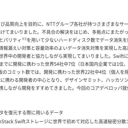
化および品質向上を目的に、NTTグループ各社が持つさまざまな
を続けてまいりました。不具合の解決をはじめ、多拠点にまたが
※1
とパリティ
を用いて少ないハードディスク数でデータ消失を防止で
で情報漏えい対策と容量効率のよいデータ消失対策を実現した高速
界中の開発者と協力しながら実現してまいりました。Swift
月現在までに開発に携わった世界54社中7位（日本国内企業では1
新版のコミット数では、開発に携わった世界22社中4位（個人
iftに携わる開発者の中心となり、デザインサミット、ハッカ
携しながら開発をすすめてきました。今回のコアデベロッパ就
ータを復元する際に用いるデータ
enStack Swiftストレージに世界で初めて対応した高速秘密分