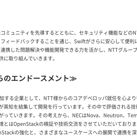
ftコミュニティを先導するとともに、セキュリティ機能などのNT
ィにフィードバックすることを通じ、Swiftがさらに安心して便
ィと連携した問題解決や機能開発できる力を活かし、NTTグル
供に取り組んでいきます。
らのエンドースメント≫
ィに参加する企業として、NTT様からのコアデベロッパ就任を心より歓
が英知を結集して開発を行っています。その中で評価される技
ていきます。その考えから、NECはNova、Neutron、Te
様とはOpenStackの検証や技術交流をさせていただいており
nStackの強化と、さまざまなユースケースへの展開で連携を