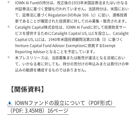
※
IOWN AI Fundの持分は、改正後の1933年米国証券法またはいかなる
州証券法に基づく登録も行われていません。当該持分は、米国におい
て、証券法に基づくRegulation DのRule 506（c）に従い、適格投資
家であることが確認された投資家に対してのみ募集・販売されます。
※
Catalight Capital株式会社は、IOWN AI Fundに対して投資助言サー
ビスを提供するためにCatalight Capital US, LLCを設立し、Catalight
Capital US, LLCは、1940年米国投資顧問法第203条（l）に基づく
Venture Capital Fund Adviser Exemptionに依拠するExempt
Reporting Adviserとなることを予定しています。
※
本プレスリリースは、当該募集または販売が違法となる法域におい
て、いかなる者に対しても、持分の売付けの申込みまたは買付けの申
込みの勧誘を構成するものではありません。
【関係資料】
IOWNファンドの設立について（PDF形式）
（PDF: 3.45MB）16ページ