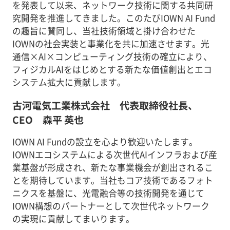
を発表して以来、ネットワーク技術に関する共同研
究開発を推進してきました。このたびIOWN AI Fund
の趣旨に賛同し、当社技術領域と掛け合わせた
IOWNの社会実装と事業化を共に加速させます。光
通信×AI×コンピューティング技術の確立により、
フィジカルAIをはじめとする新たな価値創出とエコ
システム拡大に貢献します。
古河電気工業株式会社 代表取締役社長、
CEO 森平 英也
IOWN AI Fundの設立を心より歓迎いたします。
IOWNエコシステムによる次世代AIインフラおよび産
業基盤が形成され、新たな事業機会が創出されるこ
とを期待しています。当社もコア技術であるフォト
ニクスを基盤に、光電融合等の技術開発を通じて
IOWN構想のパートナーとして次世代ネットワーク
の実現に貢献してまいります。