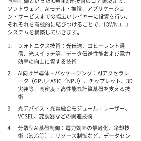
基盤制御といったIOWN関連技術のコア領域から、
ソフトウェア、AIモデル・推論、アプリケーショ
ン・サービスまでの幅広いレイヤーに投資を行い、
それぞれを有機的に結びつけることで、IOWNエコ
システムを構築していきます。
フォトニクス技術：光伝送、コヒーレント通
信、光スイッチ等、データ伝送性能および電力
効率の向上に資する技術
AI向け半導体・パッケージング：AIアクセラレ
ータ（GPU／ASIC／NPU）、チップレット、3D
実装等、高密度・高性能な計算基盤を支える技
術
光デバイス・光電融合モジュール：レーザー、
VCSEL、変調器などの関連技術
分散型AI基盤制御：電力効率の最適化、冷却技
術（液冷等）、リソース制御など、データセン