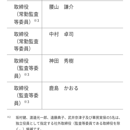
取締役
腰山 謙介
（常勤監査
※3
等委員）
取締役
中村 卓司
（常勤監査
等委員）
取締役
神田 秀樹
（監査等委
※3
員）
取締役
鹿島 かおる
（監査等委
※3
員）
※2
坂村健、渡邉光一郎、遠藤典子、武井奈津子及び華房実保の5名は、
独立役員として指定する社外取締役（監査等委員である取締役を除
く。）候補です。