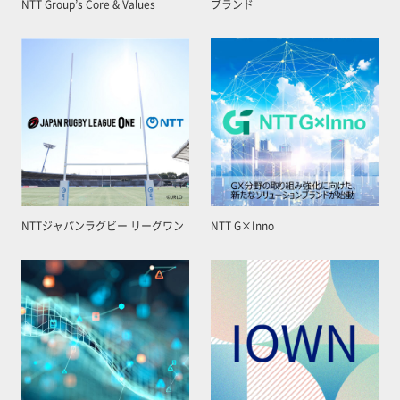
NTT Group’s Core & Values
ブランド
NTTジャパンラグビー リーグワン
NTT G×Inno