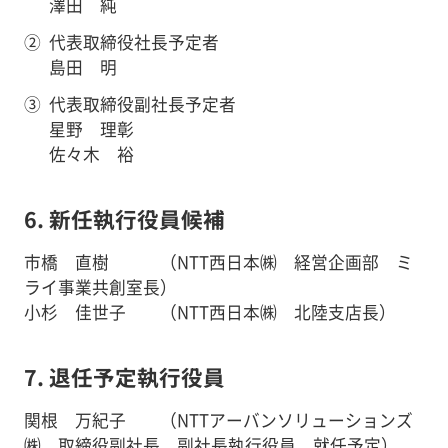
澤田 純
②
代表取締役社長予定者
島田 明
③
代表取締役副社長予定者
星野 理彰
佐々木 裕
6. 新任執行役員候補
市橋 直樹 （NTT西日本㈱ 経営企画部 ミ
ライ事業共創室長）
小杉 佳世子 （NTT西日本㈱ 北陸支店長）
7. 退任予定執行役員
関根 万紀子 （NTTアーバンソリューションズ
㈱ 取締役副社長 副社長執行役員 就任予定）