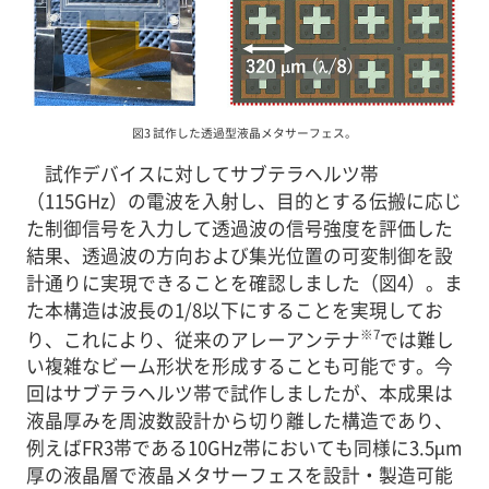
図3 試作した透過型液晶メタサーフェス。
試作デバイスに対してサブテラヘルツ帯
（115GHz）の電波を入射し、目的とする伝搬に応じ
た制御信号を入力して透過波の信号強度を評価した
結果、透過波の方向および集光位置の可変制御を設
計通りに実現できることを確認しました（図4）。ま
た本構造は波長の1/8以下にすることを実現してお
※7
り、これにより、従来のアレーアンテナ
では難し
い複雑なビーム形状を形成することも可能です。今
回はサブテラヘルツ帯で試作しましたが、本成果は
液晶厚みを周波数設計から切り離した構造であり、
例えばFR3帯である10GHz帯においても同様に3.5µm
厚の液晶層で液晶メタサーフェスを設計・製造可能