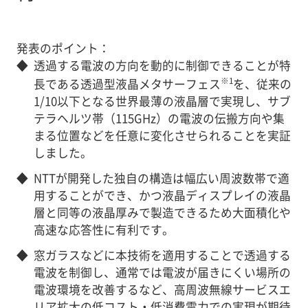
発表のポイント：
◆
透過する電波の方向を動的に制御できることが特
※1
長である透過型液晶メタサーフェス
を、従来の
1/10以下となる世界最薄の液晶層で実現し、サブ
テラヘルツ帯（115GHz）の電波の伝搬方向や集
まる位置などを任意に変化させられることを実証
しました。
◆
NTTが開発した独自の構造は幅広い周波数帯で適
用することができ、かつ液晶ディスプレイの液晶
層と同等の液晶厚みで製造できるため大面積化や
高速な応答性に有利です。
◆
窓ガラスなどに本技術を適用することで透過する
電波を制御し、通常では電波が届きにくい場所の
電波環境を改善するなど、高周波無線サービスエ
リア拡大の低コスト・低消費電力での実現が期待