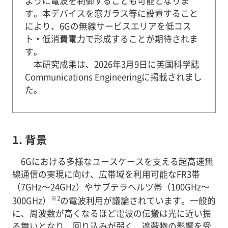
ように電波を制御することも可能となりま
す。本デバイスを窓ガラス等に設置すること
により、6Gの無線サービスエリアを低コス
ト・低消費電力で形成することが期待されま
す。
本研究成果は、2026年3月9日に英国科学誌
Communications Engineeringに掲載されまし
た。
1. 背景
6Gにおける多様なユースケースを支える超高速無
線通信の実現に向け、広帯域を利用可能なFR3帯
（7GHz～24GHz）やサブテラヘルツ帯（100GHz～
※2
300GHz）
の電波利用が議論されています。一般的
に、周波数が高くなるほど電波の伝搬は光に近い振
る舞いとなり、回り込みが弱く、遮蔽物の影響を受