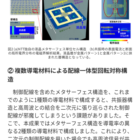
図2 (a)NTT独自の液晶メタサーフェス単位セル構造 (b)共振時の表面電流と断面
の局所電界分布の電磁界解析結果。液晶層が金属パターン1と金属パターン2に挟
まれた層構造となっている。
② 複数導電材料による配線一体型回転対称構
造
制御配線を含めたメタサーフェス構造を、これま
でのように1種類の導電材料で構成すると、共振器構
造と高周波との結合を二次元に張り巡らされた制御
配線が邪魔してしまうという課題がありました。そ
こで、本成果ではメタサーフェス構造を導電率の異
なる2種類の導電材料で構成しました。これにより、
二次元の制御配線を用いた場合でも高周波信号が共