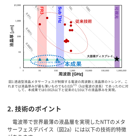
図1 透過型液晶メタサーフェスが制御する電波の周波数と液晶厚のトレンド。こ
※5
れまでは液晶厚みが最も薄いものでも0.02λ
（λは電波の波長）であったのに対
して、本成果では0.002λ以下と従来の1/10以下の液晶厚みを実現。
2. 技術のポイント
電波帯で世界最薄の液晶層を実現したNTTのメタ
サーフェスデバイス（図2a）には以下の技術的特徴