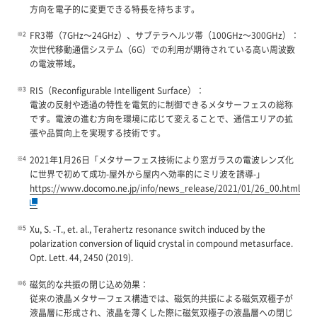
方向を電子的に変更できる特長を持ちます。
FR3帯（7GHz～24GHz）、サブテラヘルツ帯（100GHz～300GHz）：
次世代移動通信システム（6G）での利用が期待されている高い周波数
の電波帯域。
RIS（Reconfigurable Intelligent Surface）：
電波の反射や透過の特性を電気的に制御できるメタサーフェスの総称
です。電波の進む方向を環境に応じて変えることで、通信エリアの拡
張や品質向上を実現する技術です。
2021年1月26日「メタサーフェス技術により窓ガラスの電波レンズ化
に世界で初めて成功-屋外から屋内へ効率的にミリ波を誘導-」
https://www.docomo.ne.jp/info/news_release/2021/01/26_00.html
Xu, S. -T., et. al., Terahertz resonance switch induced by the
polarization conversion of liquid crystal in compound metasurface.
Opt. Lett. 44, 2450 (2019).
磁気的な共振の閉じ込め効果：
従来の液晶メタサーフェス構造では、磁気的共振による磁気双極子が
液晶層に形成され、液晶を薄くした際に磁気双極子の液晶層への閉じ