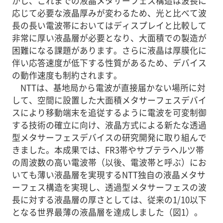
かし、これまでの液晶メタサーフェス構造は波長に
応じて必要な液晶厚みが変わるため、光と比べて波
長の長い電波帯においてはディスプレイと比較して
非常に厚い液晶層が必要となり、大面積での製造が
困難になる課題があります。さらに液晶は厚膜化に
伴い応答速度が低下する性質があるため、デバイス
の動作速度も制約されます。
NTTは、基地局から電波が直接届かない場所に対
して、空間に設置した大面積メタサーフェスデバイ
スにより移動端末を追従するように電波を可変制御
する技術の確立に向け、液晶方式による新たな透過
型メタサーフェスデバイスの研究開発に取り組んで
きました。本成果では、FR3帯やサブテラヘルツ帯
の周波数の高い電波帯（以後、電波帯と呼ぶ）にお
いても薄い液晶層を実現するNTT独自の液晶メタサ
ーフェス構造を実現し、透過型メタサーフェスの波
長に対する液晶層の厚さとしては、従来の1/10以下
となる世界最薄の液晶層を達成しました（図1）。