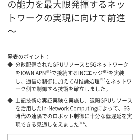
の能力を最大限発揮するネッ
トワークの実現に向けて前進
～
発表のポイント：
◆
分散配備されたGPUリソースと5Gネットワーク
※1
※2
をIOWN APN
で接続するINCエッジ
を実装
※3
し、通信の制御に加えてAI推論処理
をネットワ
ーク側で制御する技術を確立しました。
◆
上記技術の実証実験を実施し、遠隔GPUリソース
を活用したIn-Network Computingによって、6G
時代の遠隔でのロボット制御に十分な低遅延を実
※4
現できる見通しをえました
。