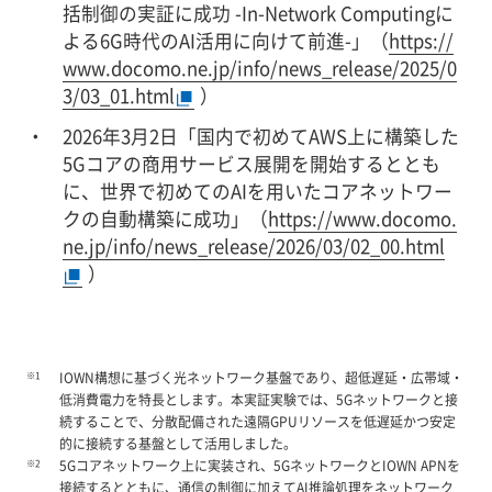
括制御の実証に成功 -In-Network Computingに
よる6G時代のAI活用に向けて前進-」（
https://
www.docomo.ne.jp/info/news_release/2025/0
3/03_01.html
）
2026年3月2日「国内で初めてAWS上に構築した
5Gコアの商用サービス展開を開始するととも
に、世界で初めてのAIを用いたコアネットワー
クの自動構築に成功」（
https://www.docomo.
ne.jp/info/news_release/2026/03/02_00.html
）
※1
IOWN構想に基づく光ネットワーク基盤であり、超低遅延・広帯域・
低消費電力を特長とします。本実証実験では、5Gネットワークと接
続することで、分散配備された遠隔GPUリソースを低遅延かつ安定
的に接続する基盤として活用しました。
※2
5Gコアネットワーク上に実装され、5GネットワークとIOWN APNを
接続するとともに、通信の制御に加えてAI推論処理をネットワーク