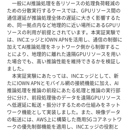
一般にAI推論処理を各リソースの処理負荷軽減の
ための分散実行するケースでは、GPUリソース間の
通信遅延が推論処理全体の遅延に大きく影響するた
め、同一拠点内など地理的に近い場所にあるGPUリ
ソースの利用が前提とされています。本実証実験で
は、INCエッジとIOWN APNを活用し、通信の制御に
加えてAI推論処理をネットワーク側から制御するこ
とにより、地理的に離れた遠隔GPUリソースを用い
た場合でも、高い推論性能を維持できるかを検証し
ました。
本実証実験にあたっては、INCエッジとして、新
たにIOWN APNとモバイル網の接続機能に加え、AI
推論処理を推論の前段にあたる処理と推論の実行部
分に分け、前段処理後のデータを遠隔GPUリソース
へ低遅延に転送・振分けするための仕組みをネット
ワーク機能として実装しました。また、映像データ
の転送には、AWS上に構築した商用5Gコアネットワ
ークの優先制御機能を適用し、INCエッジの役割と