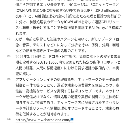
側から制御するエッジ機能です。INCエッジは、5Gネットワークと
IOWN APNおよびINCを接続するUPFであるdUPF（DPU offloaded
dUPF）と、AI推論処理を推論の前段にあたる処理と推論の実行部分
に分け、前段処理後のデータをIOWN APNを介して遠隔GPUリソー
スへ転送・振分けすることで分散推論を実現するAI Proxyから構成さ
れます。
※3
AIが、事前に学習した知識やパターンを用いて、新しいデータ（画
像、音声、テキストなど）に対して分析を行い、予測、分類、判断
などの結果を導き出す一連の処理のことです。
※4
2026年3月2日時点。ドコモ・NTT調べ。協働ロボットの安全要求事
項を定義するISO/TS 15066内で定められた特定の条件（ロボットと
人間の距離、人間の移動速度）における要求遅延の数値内で、本実
証に成功。
※5
アプリケーションレイヤの処理機能を、ネットワークのデータ転送
制御と一体で扱うことで、遅延や端末の消費電力を低減しつつ、高
性能・高機能なサービスを実現する技術コンセプトです。ネットワ
ークが通信だけでなく、情報処理の配置や実行の制御にも主体的に
関与する点が特徴であり、ネットワーク内に配備されたアクセラレ
ータや計算リソースへ情報処理をオフロードすることで、端末の負
荷を低減することが期待されます。
※6
https://www.mwcbarcelona.com/