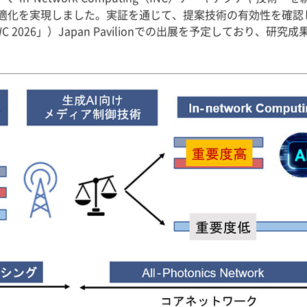
化を実現しました。実証を通じて、提案技術の有効性を確認しま
以下「MWC 2026」）Japan Pavilionでの出展を予定してお