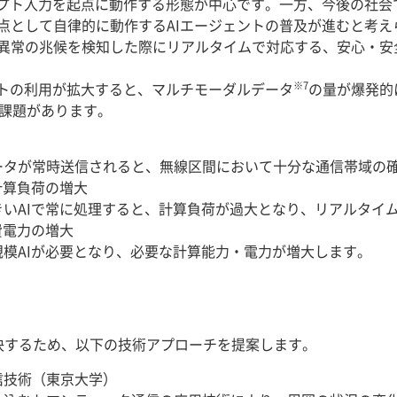
ンプト入力を起点に動作する形態が中心です。一方、今後の社会
点として自律的に動作するAIエージェントの普及が進むと考え
異常の兆候を検知した際にリアルタイムで対応する、安心・安全
※7
トの利用が拡大すると、マルチモーダルデータ
の量が爆発的
術課題があります。
ータが常時送信されると、無線区間において十分な通信帯域の
計算負荷の増大
いAIで常に処理すると、計算負荷が過大となり、リアルタイ
費電力の増大
模AIが必要となり、必要な計算能力・電力が増大します。
決するため、以下の技術アプローチを提案します。
信技術（東京大学）