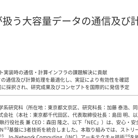
トが扱う大容量データの通信及び
ント実装時の通信・計算インフラの課題解決に貢献
タの通信及び計算処理を最適化し、実証により有効性を確認
lionへの出展に採択され、研究成果及びコンセプトを国際的に発信予定
学系研究科（所在地：東京都文京区、研究科長：加藤 泰浩、同
式会社（本社：東京都千代田区、代表取締役社長：島田 明、以
執行役社長 兼 CEO：森田 隆之、以下「NEC」）は、安心・
※3
WN
基盤に3者技術を統合しました。本取り組みでは、ストリ
※5
※6
、In-Network Computing（INC）アーキテクチャ技術
を