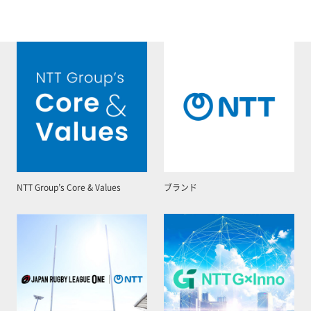
NTT Group’s Core & Values
ブランド