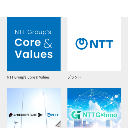
NTT Group’s Core & Values
ブランド