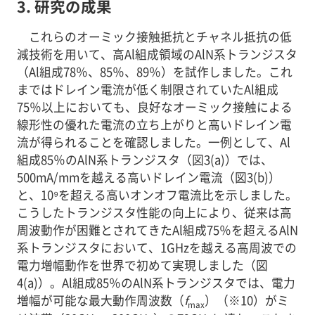
3. 研究の成果
これらのオーミック接触抵抗とチャネル抵抗の低
減技術を用いて、高Al組成領域のAlN系トランジスタ
（Al組成78％、85％、89％）を試作しました。これ
まではドレイン電流が低く制限されていたAl組成
75％以上においても、良好なオーミック接触による
線形性の優れた電流の立ち上がりと高いドレイン電
流が得られることを確認しました。一例として、Al
組成85％のAlN系トランジスタ（図3(a)）では、
500mA/mmを越える高いドレイン電流（図3(b)）
と、10⁹を超える高いオンオフ電流比を示しました。
こうしたトランジスタ性能の向上により、従来は高
周波動作が困難とされてきたAl組成75％を超えるAlN
系トランジスタにおいて、1GHzを越える高周波での
電力増幅動作を世界で初めて実現しました（図
4(a)）。Al組成85％のAlN系トランジスタでは、電力
増幅が可能な最大動作周波数（
f
）（※10）がミ
max