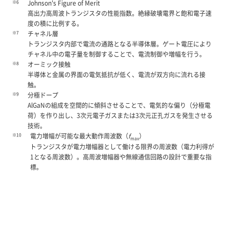
※6
Johnson's Figure of Merit
高出力高周波トランジスタの性能指数。絶縁破壊電界と飽和電子速
度の積に比例する。
※7
チャネル層
トランジスタ内部で電流の通路となる半導体層。ゲート電圧により
チャネル中の電子量を制御することで、電流制御や増幅を行う。
※8
オーミック接触
半導体と金属の界面の電気抵抗が低く、電流が双方向に流れる接
触。
※9
分極ドープ
AlGaNの組成を空間的に傾斜させることで、電気的な偏り（分極電
荷）を作り出し、3次元電子ガスまたは3次元正孔ガスを発生させる
技術。
※10
電力増幅が可能な最大動作周波数（
f
）
max
トランジスタが電力増幅器として働ける限界の周波数（電力利得が
1となる周波数）。高周波増幅器や無線通信回路の設計で重要な指
標。