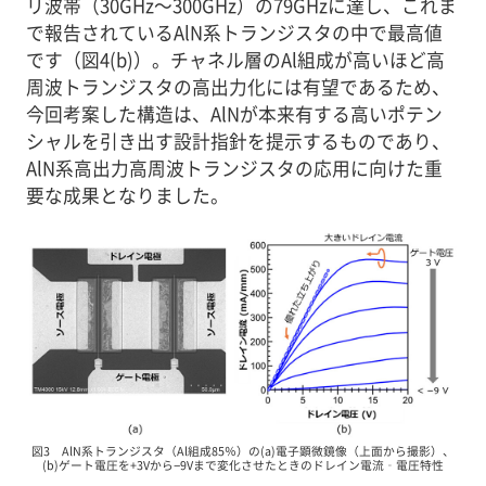
リ波帯（30GHz～300GHz）の79GHzに達し、これま
で報告されているAlN系トランジスタの中で最高値
です（図4(b)）。チャネル層のAl組成が高いほど高
周波トランジスタの高出力化には有望であるため、
今回考案した構造は、AlNが本来有する高いポテン
シャルを引き出す設計指針を提示するものであり、
AlN系高出力高周波トランジスタの応用に向けた重
要な成果となりました。
図3 AlN系トランジスタ（Al組成85％）の(a)電子顕微鏡像（上面から撮影）、
(b)ゲート電圧を+3Vから−9Vまで変化させたときのドレイン電流‐電圧特性