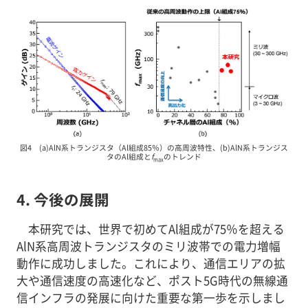
図4 (a)AlN系トランジスタ（Al組成85％）の高周波特性、(b)AlN系トランジス
タのAl組成と
f
のトレンド
max
4. 今後の展開
本研究では、世界で初めてAl組成が75％を超える
AlN系高周波トランジスタのミリ波帯での電力増幅
動作に成功しました。これにより、通信エリアの拡
大や通信速度の高速化など、ポスト5G時代の無線通
信インフラの発展に向けた重要な第一歩を示しまし