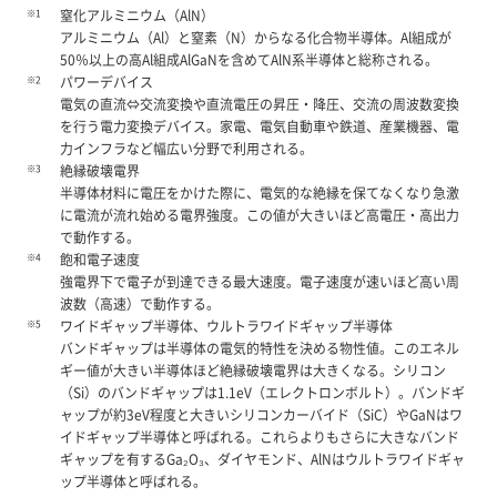
※1
窒化アルミニウム（AlN）
アルミニウム（Al）と窒素（N）からなる化合物半導体。Al組成が
50％以上の高Al組成AlGaNを含めてAlN系半導体と総称される。
※2
パワーデバイス
電気の直流⇔交流変換や直流電圧の昇圧・降圧、交流の周波数変換
を行う電力変換デバイス。家電、電気自動車や鉄道、産業機器、電
力インフラなど幅広い分野で利用される。
※3
絶縁破壊電界
半導体材料に電圧をかけた際に、電気的な絶縁を保てなくなり急激
に電流が流れ始める電界強度。この値が大きいほど高電圧・高出力
で動作する。
※4
飽和電子速度
強電界下で電子が到達できる最大速度。電子速度が速いほど高い周
波数（高速）で動作する。
※5
ワイドギャップ半導体、ウルトラワイドギャップ半導体
バンドギャップは半導体の電気的特性を決める物性値。このエネル
ギー値が大きい半導体ほど絶縁破壊電界は大きくなる。シリコン
（Si）のバンドギャップは1.1eV（エレクトロンボルト）。バンドギ
ャップが約3eV程度と大きいシリコンカーバイド（SiC）やGaNはワ
イドギャップ半導体と呼ばれる。これらよりもさらに大きなバンド
ギャップを有するGa₂O₃、ダイヤモンド、AlNはウルトラワイドギャ
ップ半導体と呼ばれる。