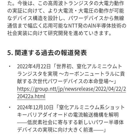
た。今後は、この高周波トランジスタの大電力動作
の実証に向けて、より大電流・大電圧の動作が可能
なデバイス構造を設計し、パワーデバイスから無線
通信まで幅広く応用可能なNTT発のAlN半導体技術の
社会実装に向けて研究開発を進めていきます。
5. 関連する過去の報道発表
2022年4月22日「世界初、窒化アルミニウムト
ランジスタを実現 ～カーボンニュートラルに貢
献する次世代パワーデバイスの本命登場～」
https://group.ntt/jp/newsrelease/2022/04/22/2
20422a.html
2024年12月10日「窒化アルミニウム系ショット
キーバリアダイオードの電流輸送機構を解明
——低炭素社会に寄与する新しいパワー半導体
デバイスの実現に向け大きく前進——」