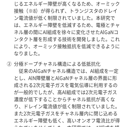
じるエネルギー障壁が高くなるため、オーミック
接触（※8）が得られず、トランジスタのドレイ
ン電流値が低く制限されていました。本研究で
は、エネルギー障壁を低減するため、電極とチャ
ネル層の間にAl組成を徐々に変化させたAlGaNコ
ンタクト層を形成する技術を開発しました。これ
により、オーミック接触抵抗を低減できるように
なりました。
②
分極ドープチャネル構造による低抵抗化
従来のAlGaNチャネル構造では、Al組成を一定
とし、AlN障壁層とAlGaNチャネル層の界面に形
成される2次元電子ガスを電気伝導に利用するの
が一般的でしたが、高Al組成では2次元電子ガス
濃度が低下することからチャネル抵抗が高くな
り、ドレイン電流値が低く制限されていました。
また2次元電子ガスをチャネル層内に閉じ込める
エネルギー障壁も低く、高いオンオフ電流比が得