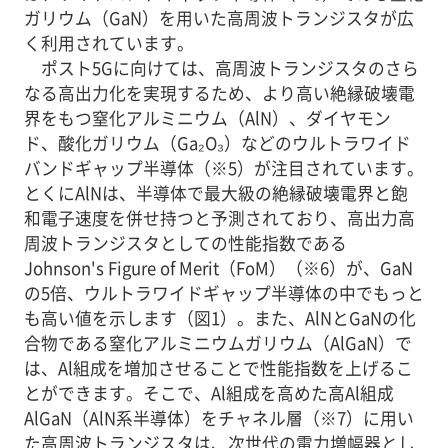
ガリウム（GaN）を用いた高周波トランジスタが広
く利用されています。
ポスト5Gに向けては、高周波トランジスタのさら
なる高出力化を実現するため、より高い絶縁破壊電
界をもつ窒化アルミニウム（AlN）、ダイヤモン
ド、酸化ガリウム（Ga₂O₃）などのウルトラワイド
バンドギャップ半導体（※5）が注目されています。
とくにAlNは、半導体で最大級の絶縁破壊電界と飽
和電子速度を併せ持つと予測されており、高出力高
周波トランジスタとしての性能指数である
Johnson's Figure of Merit（FoM）（※6）が、GaN
の5倍、ウルトラワイドギャップ半導体の中でもっと
も高い値を示します（図1）。また、AlNとGaNの化
合物である窒化アルミニウムガリウム（AlGaN）で
は、Al組成を増加させることで性能指数を上げるこ
とができます。そこで、Al組成を高めた高Al組成
AlGaN（AlN系半導体）をチャネル層（※7）に用い
た高周波トランジスタは、次世代の電力増幅器とし