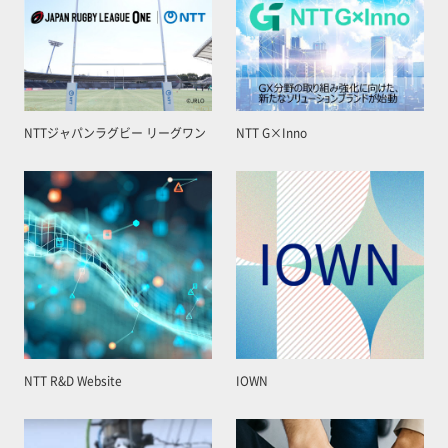
NTTジャパンラグビー リーグワン
NTT G×Inno
NTT R&D Website
IOWN