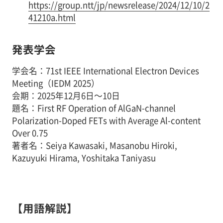
https://group.ntt/jp/newsrelease/2024/12/10/2
41210a.html
発表学会
学会名：71st IEEE International Electron Devices
Meeting（IEDM 2025）
会期：2025年12月6日～10日
題名：First RF Operation of AlGaN-channel
Polarization-Doped FETs with Average Al-content
Over 0.75
著者名：Seiya Kawasaki, Masanobu Hiroki,
Kazuyuki Hirama, Yoshitaka Taniyasu
【用語解説】