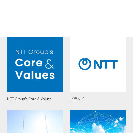
NTT Group’s Core & Values
ブランド