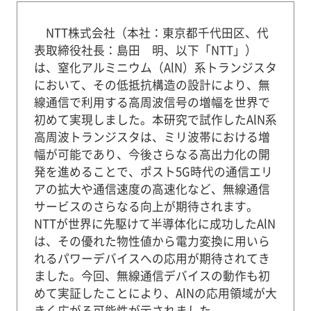
NTT株式会社（本社：東京都千代田区、代
表取締役社長：島田 明、以下「NTT」）
は、窒化アルミニウム（AlN）系トランジスタ
において、その低抵抗構造の設計により、無
線通信で利用する高周波信号の増幅を世界で
初めて実現しました。本研究で試作したAlN系
高周波トランジスタは、ミリ波帯における増
幅が可能であり、今後さらなる高出力化の開
発を進めることで、ポスト5G時代の通信エリ
アの拡大や通信速度の高速化など、無線通信
サービスのさらなる向上が期待されます。
NTTが世界に先駆けて半導体化に成功したAlN
は、その優れた物性値から電力変換に用いら
れるパワーデバイスへの応用が期待されてき
ました。今回、無線通信デバイスの動作も初
めて実証したことにより、AlNの応用領域が大
きく広がる可能性が示されました。