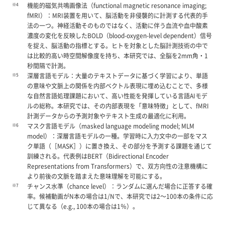
※4
機能的磁気共鳴画像法（functional magnetic resonance imaging;
fMRI）：MRI装置を用いて、脳活動を非侵襲的に計測する代表的手
法の一つ。神経活動そのものではなく、活動に伴う血流や血中酸素
濃度の変化を反映したBOLD（blood-oxygen-level dependent）信号
を捉え、脳活動の指標とする。ヒトを対象とした脳計測技術の中で
は比較的高い時空間解像度を持ち、本研究では、全脳を2mm角・1
秒間隔で計測。
※5
深層言語モデル：大量のテキストデータに基づく学習により、単語
の意味や文脈上の関係を内部ベクトル表現に埋め込むことで、多様
な自然言語処理課題において、高い性能を発揮している言語AIモデ
ルの総称。本研究では、その内部表現を「意味特徴」として、fMRI
計測データからの予測対象やテキスト生成の最適化に利用。
※6
マスク言語モデル（masked language modeling model; MLM
model）：深層言語モデルの一種。学習時に入力文中の一部をマス
ク単語（［MASK］）に置き換え、その部分を予測する課題を通じて
訓練される。代表例はBERT（Bidirectional Encoder
Representations from Transformers）で、双方向性の注意機構に
より前後の文脈を踏まえた意味理解を可能にする。
※7
チャンス水準（chance level）：ランダムに選んだ場合に正答する確
率。候補動画がN本の場合は1/Nで、本研究では2～100本の条件に応
じて異なる（e.g., 100本の場合は1％）。