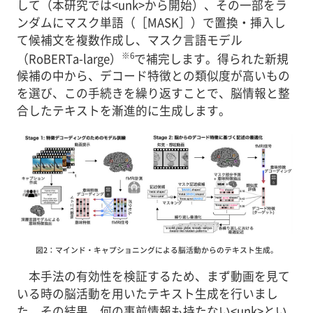
して（本研究では<unk>から開始）、その一部をラ
ンダムにマスク単語（［MASK］）で置換・挿入し
て候補文を複数作成し、マスク言語モデル
※6
（RoBERTa-large）
で補完します。得られた新規
候補の中から、デコード特徴との類似度が高いもの
を選び、この手続きを繰り返すことで、脳情報と整
合したテキストを漸進的に生成します。
図2：マインド・キャプショニングによる脳活動からのテキスト生成。
本手法の有効性を検証するため、まず動画を見て
いる時の脳活動を用いたテキスト生成を行いまし
た。その結果、何の事前情報も持たない<unk>とい