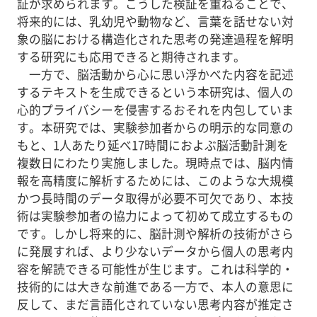
証が求められます。こうした検証を重ねることで、
将来的には、乳幼児や動物など、言葉を話せない対
象の脳における構造化された思考の発達過程を解明
する研究にも応用できると期待されます。
一方で、脳活動から心に思い浮かべた内容を記述
するテキストを生成できるという本研究は、個人の
心的プライバシーを侵害するおそれを内包していま
す。本研究では、実験参加者からの明示的な同意の
もと、1人あたり延べ17時間におよぶ脳活動計測を
複数日にわたり実施しました。現時点では、脳内情
報を高精度に解析するためには、このような大規模
かつ長時間のデータ取得が必要不可欠であり、本技
術は実験参加者の協力によって初めて成立するもの
です。しかし将来的に、脳計測や解析の技術がさら
に発展すれば、より少ないデータから個人の思考内
容を解読できる可能性が生じます。これは科学的・
技術的には大きな前進である一方で、本人の意思に
反して、まだ言語化されていない思考内容が推定さ