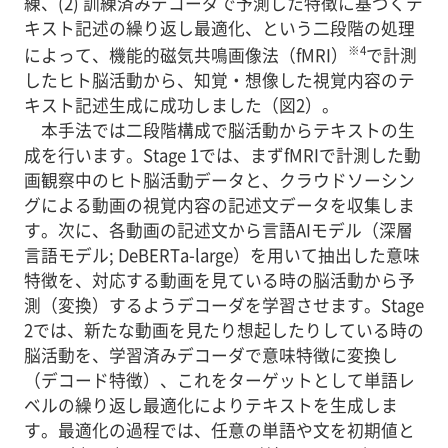
練、(2) 訓練済みデコーダで予測した特徴に基づくテ
キスト記述の繰り返し最適化、という二段階の処理
※4
によって、機能的磁気共鳴画像法（fMRI）
で計測
したヒト脳活動から、知覚・想像した視覚内容のテ
キスト記述生成に成功しました（図2）。
本手法では二段階構成で脳活動からテキストの生
成を行います。Stage 1では、まずfMRIで計測した動
画観察中のヒト脳活動データと、クラウドソーシン
グによる動画の視覚内容の記述文データを収集しま
す。次に、各動画の記述文から言語AIモデル（深層
言語モデル; DeBERTa-large）を用いて抽出した意味
特徴を、対応する動画を見ている時の脳活動から予
測（変換）するようデコーダを学習させます。Stage
2では、新たな動画を見たり想起したりしている時の
脳活動を、学習済みデコーダで意味特徴に変換し
（デコード特徴）、これをターゲットとして単語レ
ベルの繰り返し最適化によりテキストを生成しま
す。最適化の過程では、任意の単語や文を初期値と