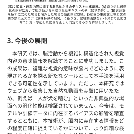
図3：知覚・想起内容に関する脳活動からのテキスト生成結果。(A)
繰り返し最適
化の過程において脳活動から生成されたテキストの例（知覚条件）。
(B)
言語野
を解析に含めた場合と除外した場合の動画同定成績。各動画の生成文と参照文の
間の類似度スコア（意味特徴の相関）に基づき、候補動画数を2〜100まで変化さ
せて知覚・想起した動画を正しく同定できるかを評価しました。
3. 今後の展開
本研究では、脳活動から複雑に構造化された視覚
内容の意味情報を解読することに成功しました。こ
の成果は、複雑な視覚的意味が脳内でどのように表
現されるかを探る新たなツールとして本手法を活用
できる可能性を示しています。ただし、本研究では
ウェブから収集した自然な動画を実験に用いたた
め、例えば「人が犬を噛む」といった非典型的な場
面への汎化性能は検証されていません。今後は、モ
デルや訓練データに内在するバイアスの影響を精査
するとともに、本技術が、脳内に実在する情報をど
の程度正確に捉えているかについて、より詳細な検