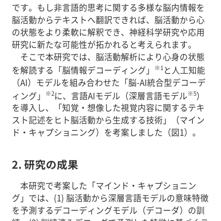
です。もし非言語的思考に関する多様な脳内情報を
脳活動からテキストへ翻訳できれば、脳活動から心
の状態をより柔軟に解釈でき、神経科学研究や応用
研究に新たな可能性が拓かれると考えられます。
そこで本研究では、脳活動解析により心身の状態
※1
を解読する「脳情報デコーディング」
と人工知能
（AI）モデルを組み合わせた「脳-AI統合型デコーデ
※2
※5
ィング」
に、言語AIモデル（深層言語モデル
）
を導入し、「知覚・想像した視覚内容に関するテキ
スト記述をヒト脳活動から生成する技術」（マイン
ド・キャプショニング）を考案しました（図1）。
2. 研究の成果
本研究で考案した「マインド・キャプショニン
グ」では、(1) 脳活動から深層言語モデルの意味特徴
を予測するデコーディングモデル（デコーダ）の訓