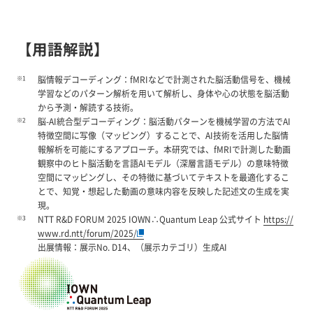
【用語解説】
※1
脳情報デコーディング：fMRIなどで計測された脳活動信号を、機械
学習などのパターン解析を用いて解析し、身体や心の状態を脳活動
から予測・解読する技術。
※2
脳-AI統合型デコーディング：脳活動パターンを機械学習の方法でAI
特徴空間に写像（マッピング）することで、AI技術を活用した脳情
報解析を可能にするアプローチ。本研究では、fMRIで計測した動画
観察中のヒト脳活動を言語AIモデル（深層言語モデル）の意味特徴
空間にマッピングし、その特徴に基づいてテキストを最適化するこ
とで、知覚・想起した動画の意味内容を反映した記述文の生成を実
現。
※3
NTT R&D FORUM 2025 IOWN∴Quantum Leap 公式サイト
https://
www.rd.ntt/forum/2025/
出展情報：展示No. D14、（展示カテゴリ）生成AI