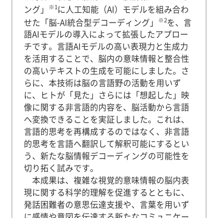
※1
ング」
に人工知能（AI）モデルを組み合わ
※2
せた「脳-AI統合型デコーディング」
を、言
語AIモデルの導入によって拡張したアプロー
チです。言語AIモデルの高い表現力と生成力
を活用することで、脳内の意味情報と整合性
の高いテキストの生成を可能にしました。さ
らに、本技術は脳の言語野の活動を用いず
に、ヒトが「見た」さらには「想起した」映
像に関する非言語的内容を、脳活動から言語
へ変換できることを実証しました。これは、
言語的思考を再構成するのではなく、非言語
的思考を言語へ翻訳して解釈可能にするとい
う、新たな脳情報デコーディングの可能性を
切り拓く試みです。
本成果は、複雑な視覚的意味情報の脳内表
現に関する科学的理解を促進するとともに、
発話困難者の意思伝達支援や、言葉を用いず
に感情や意図を伝達する新たなコミュニケー