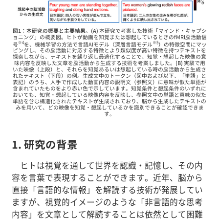
図1：本研究の概要と主要結果。(A)
本研究で考案した技術「マインド・キャプシ
ョニング」の概要図。ヒトが動画を知覚または想起しているときのfMRI脳活動信
※4
※5
号
を、機械学習の方法で言語AIモデル（深層言語モデル
）の特徴空間にマッ
ピングし、その脳活動に対応する特徴とより類似度が高い特徴を持つテキストを
探索しながら、テキストを繰り返し最適化することで、知覚・想起した映像の意
味内容を反映した文章を脳活動から生成する技術を考案しました。
(B)
実験で用
いた映像（上段）と、それらを知覚あるいは想起している時の脳活動から生成さ
れたテキスト（下段）の例。生成文中のトークン（図中および以下、「単語」と
表記）のうち、人手で作成した動画内容の説明文（参照文）に意味が似た単語が
含まれていたものをより赤い色で示しています。知覚条件と想起条件のいずれに
おいても、知覚・想起している映像内容を反映し、参照文中の単語と意味の似た
単語を含む構造化されたテキストが生成されており、脳から生成したテキストの
みを用いて、どの映像を知覚・想起しているかを識別できることが確認できま
す。
1. 研究の背景
ヒトは視覚を通して世界を認識・記憶し、その内
容を言葉で表現することができます。近年、脳から
直接「言語的な情報」を解読する技術が発展してい
ますが、視覚的イメージのような「非言語的な思考
内容」を文章として解読することは依然として困難