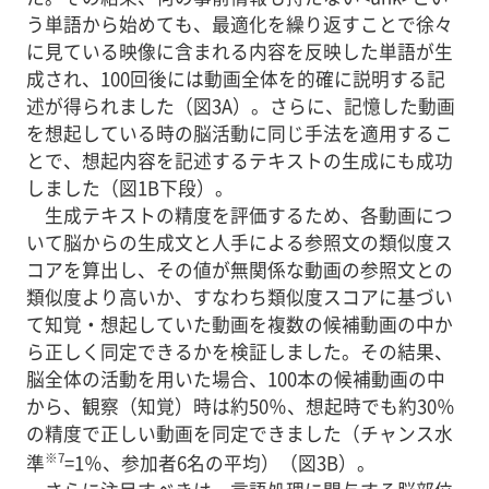
う単語から始めても、最適化を繰り返すことで徐々
に見ている映像に含まれる内容を反映した単語が生
成され、100回後には動画全体を的確に説明する記
述が得られました（図3A）。さらに、記憶した動画
を想起している時の脳活動に同じ手法を適用するこ
とで、想起内容を記述するテキストの生成にも成功
しました（図1B下段）。
生成テキストの精度を評価するため、各動画につ
いて脳からの生成文と人手による参照文の類似度ス
コアを算出し、その値が無関係な動画の参照文との
類似度より高いか、すなわち類似度スコアに基づい
て知覚・想起していた動画を複数の候補動画の中か
ら正しく同定できるかを検証しました。その結果、
脳全体の活動を用いた場合、100本の候補動画の中
から、観察（知覚）時は約50％、想起時でも約30％
の精度で正しい動画を同定できました（チャンス水
※7
準
=1％、参加者6名の平均）（図3B）。