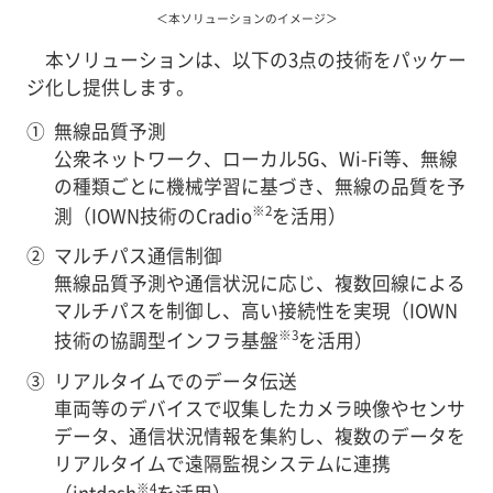
＜本ソリューションのイメージ＞
本ソリューションは、以下の3点の技術をパッケー
ジ化し提供します。
①
無線品質予測
公衆ネットワーク、ローカル5G、Wi-Fi等、無線
の種類ごとに機械学習に基づき、無線の品質を予
※2
測（IOWN技術のCradio
を活用）
②
マルチパス通信制御
無線品質予測や通信状況に応じ、複数回線による
マルチパスを制御し、高い接続性を実現（IOWN
※3
技術の協調型インフラ基盤
を活用）
③
リアルタイムでのデータ伝送
車両等のデバイスで収集したカメラ映像やセンサ
データ、通信状況情報を集約し、複数のデータを
リアルタイムで遠隔監視システムに連携
※4
（intdash
を活用）