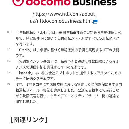
https://www.ntt.com/about-
us/nttdocomobusiness.html
※1
「自動運転レベル4」とは、米国自動車技術会が定める自動運転レベ
ルで、特定条件下において自動運転システムがすべての運転タスク
を行います。
※2
「Cradio」は、学習に基づく無線品質の予測を実現するNTTの技術
です。
※3
「協調型インフラ基盤」は、品質予測と連動し複数回線によるマル
チパスの通信制御を実現するNTTの技術です。
※4
「intdash」は、株式会社アプトポッドが提供するリアルタイムでの
データ伝送システムです。
※5
NTT、NTTドコモにて遠隔監視における安定した通信確保に関する自
動運転フィールド実証を実施しました。公道を自動車にて走行しな
がら映像伝送を行い、クライアントとクラウドサーバー間の遅延を
測定しました。
【関連リンク】