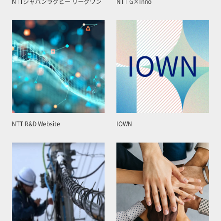
NTTジャパンラグビー リーグワン
NTT G×Inno
NTT R&D Website
IOWN