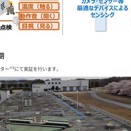
期
※4
ンター
にて実証を行います。