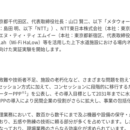
京都千代田区、代表取締役社長：山口 賢二、以下「メタウォー
島田 明、以下「NTT」）、NTT東日本株式会社（本社：東
エヌ・ティ・ティ エムイー（本社：東京都新宿区、代表取締役社
2.11ah（Wi-Fi HaLow）等を活用した上下水道施設における場
向けた実証実験を開始します。
政難や技術者不足、施設の老朽化など、さまざまな問題を抱え
コンセッション方式に加えて、コンセッションに段階的に移行す
※1
ターPPP
」を公表し、その導入目標として2031年までに
ーPPPの導入により民間企業の役割がさらに拡大し、事業の包括
理業務において、数百から数千にまで及ぶ機器や設備の保守・
おり、五感や熟練の技術に頼る部分が多くを占めています。し
なっており、現場業務のさらなる効率化が求められています。