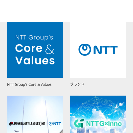
NTT Group’s Core & Values
ブランド