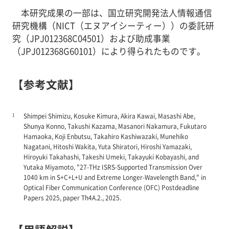
本研究成果の一部は、国立研究開発法人情報通信
研究機構（NICT（エヌアイシーティー））の委託研
究（JPJ012368C04501）および助成事業
（JPJ012368G60101）により得られたものです。
【参考文献】
1
Shimpei Shimizu, Kosuke Kimura, Akira Kawai, Masashi Abe,
Shunya Konno, Takushi Kazama, Masanori Nakamura, Fukutaro
Hamaoka, Koji Enbutsu, Takahiro Kashiwazaki, Munehiko
Nagatani, Hitoshi Wakita, Yuta Shiratori, Hiroshi Yamazaki,
Hiroyuki Takahashi, Takeshi Umeki, Takayuki Kobayashi, and
Yutaka Miyamoto, "27-THz ISRS-Supported Transmission Over
1040 km in S+C+L+U and Extreme Longer-Wavelength Band," in
Optical Fiber Communication Conference (OFC) Postdeadline
Papers 2025, paper Th4A.2., 2025.