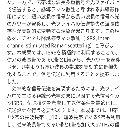
た。一方で、広帯域な波長多重信号を光ファイバ上
で伝送すると、誘導ラマン散乱と呼ばれる非線形作
用により、短い波長の信号から長い波長の信号へ光
のパワーが遷移し、光ファイバの伝送損失の波長依
存性が実効的に変動する現象が起こります。この現
象を、チャネル間誘導ラマン散乱（ISRS, inter-
channel stimulated Raman scattering）と呼びま
す。本成果では、ISRSを積極的に利用することで、
従来の波長帯であるC帯とL帯から、光パワーを遷移
させ、U帯よりも長い波長の帯域を実効的に低損失
化することで、信号伝送に利用することを提案しま
した。
効率的な信号伝送を実現するためには、光ファイ
バ中で生じる非線形光学効果に起因する光信号歪み
やISRS、伝送損失を考慮して送信条件を最適化し、
伝送設計を行う必要があります。本成果では、U帯
とX帯の長波長帯に加え、短波長帯であるS帯も利用
し、従来波長帯であるC帯とL帯も加えた27THzの信