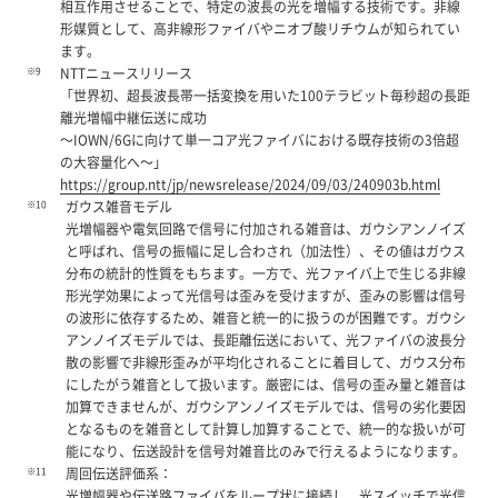
相互作用させることで、特定の波長の光を増幅する技術です。非線
形媒質として、高非線形ファイバやニオブ酸リチウムが知られてい
ます。
※9
NTTニュースリリース
「世界初、超長波長帯一括変換を用いた100テラビット毎秒超の長距
離光増幅中継伝送に成功
～IOWN/6Gに向けて単一コア光ファイバにおける既存技術の3倍超
の大容量化へ～」
https://group.ntt/jp/newsrelease/2024/09/03/240903b.html
※10
ガウス雑音モデル
光増幅器や電気回路で信号に付加される雑音は、ガウシアンノイズ
と呼ばれ、信号の振幅に足し合わされ（加法性）、その値はガウス
分布の統計的性質をもちます。一方で、光ファイバ上で生じる非線
形光学効果によって光信号は歪みを受けますが、歪みの影響は信号
の波形に依存するため、雑音と統一的に扱うのが困難です。ガウシ
アンノイズモデルでは、長距離伝送において、光ファイバの波長分
散の影響で非線形歪みが平均化されることに着目して、ガウス分布
にしたがう雑音として扱います。厳密には、信号の歪み量と雑音は
加算できませんが、ガウシアンノイズモデルでは、信号の劣化要因
となるものを雑音として計算し加算することで、統一的な扱いが可
能になり、伝送設計を信号対雑音比のみで行えるようになります。
※11
周回伝送評価系：
光増幅器や伝送路ファイバをループ状に接続し、光スイッチで光信