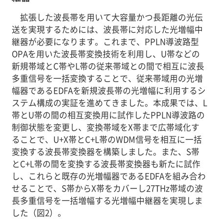
拡張した波長帯を用いて大容量かつ長距離の光伝
送を実現するためには、波長帯に対応した光増幅中
継器が必要になります。これまで、PPLN導波路型
OPAを用いた波長帯変換技術を利用し、U帯などの
新規帯域とC帯やL帯の従来帯域との間で相互に波長
多重信号を一括変換することで、従来帯域用の光増
幅器であるEDFAを新規波長帯の光増幅に利用するシ
ステム構成の実証を進めてきました。本成果では、L
帯とU帯の間の相互変換用に試作したPPLN導波路の
制御状態を変更し、変換帯域をX帯まで広帯域化す
ることで、U+X帯とC+L帯のWDM信号を相互に一括
変換する波長帯変換器を構築しました。また、S帯
とC+L帯の間を変換する波長帯変換器も新たに試作
し、これらと既存の光増幅器であるEDFAを組み合わ
せることで、S帯からX帯をカバーし27THz帯域の波
長多重信号を一括増幅する光増幅中継器を実現しま
した（図2）。