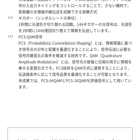
号の入出力タイミングをコントロールすることで、少ない機材で、
長距離の光増幅中継伝送を試験できる実験方式
※12
ギガボー（シンボルレートの単位）：
1秒間に光波形が切り替わる回数。144ギガボーの光信号は、光波形
を1秒間に1440億回切り替えて情報を伝送しています。
※13
PCS-QAM信号
PCS（Probabilistic Constellation Shaping）とは、情報理論に基づ
き信号点の分布と配置を最適化することにより、信号伝送に必要な
信号対雑音比の条件を軽減する技術です。QAM（Quadrature
Amplitude Modulation）とは、信号光の振幅と位相の両方に情報を
乗せる変調方式です。PCS技術をQAM方式に適用することにより、
伝送路条件に応じて信号品質を最適化することが可能となります。
本成果では、PCS-64QAMとPCS-16QAMを評価信号として用いてい
ます。