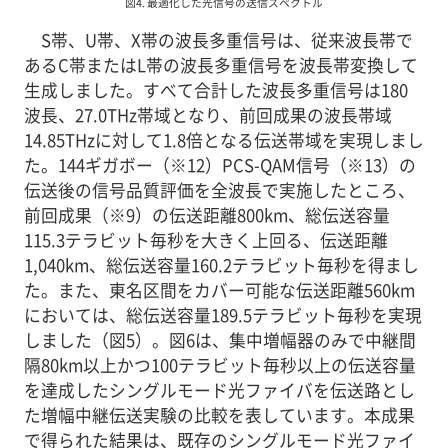
図4. 最適化した光信号の送信スペクトル
S帯、U帯、X帯の波長多重信号は、従来波長帯で
あるC帯またはL帯の波長多重信号を波長帯変換して
生成しました。すべて合計した波長多重信号は180
波長、27.0THz帯域となり、前回成果の波長帯域
14.85THzに対して1.8倍となる伝送帯域を実現しまし
た。144ギガボー（※12）PCS-QAM信号（※13）の
伝送後の信号品質評価を全波長で実施したところ、
前回成果（※9）の伝送距離800km、総伝送容量
115.3テラビット毎秒を大きく上回る、伝送距離
1,040km、総伝送容量160.2テラビット毎秒を得まし
た。また、東名区間をカバー可能な伝送距離560km
においては、総伝送容量189.5テラビット毎秒を実現
しました（図5）。図6は、集中増幅器のみで中継間
隔80km以上かつ100テラビット毎秒以上の伝送容量
を達成したシングルモード光ファイバを伝送路とし
た増幅中継伝送実験の比較を表しています。本成果
で得られた結果は、既存のシングルモード光ファイ