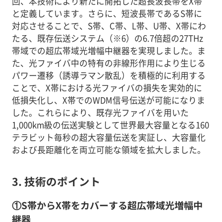
回、本技術により新たに開拓した超長波長帯をX帯
と定義しています。さらに、短波長帯であるS帯に
対応させることで、S帯、C帯、L帯、U帯、X帯にわ
たる、既存伝送システム（※6）の6.7倍超の27THz
帯域での超広帯域光増幅中継器を実現しました。ま
た、光ファイバ中の特有の非線形作用により生じる
パワー遷移（誘導ラマン散乱）を積極的に利用する
ことで、X帯における光ファイバの損失を実効的に
低損失化し、X帯でのWDM信号伝送が可能になりま
した。これらにより、既存光ファイバを用いた
1,000km級の伝送実験として世界最大容量となる160
テラビット毎秒の超大容量伝送を実証し、大容量化
および長距離化を両立可能な領域を拡大しました。
3. 技術のポイント
①S帯からX帯をカバーする超広帯域光増幅中
継器