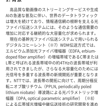
高品質な動画像のストリーミングサービスや生成
AIの急速な普及に伴い、世界のデータトラフィック
は増大を続けており、情報通信網の根幹を支える光
ファイバ伝送システムには、そのような通信需要の
増加に対応する継続的な大容量化が求められます。
現在の基幹光ファイバ伝送システムで用いられる
デジタルコヒーレント（※7）WDM伝送方式では、
エルビウム添加光ファイバ増幅器（EDFA, erbium-
doped fiber amplifier）の増幅帯域であるC帯または
L帯と呼ばれる波長帯域中の約4THzの波長帯域が利
用されてきましたが、さらなる大容量化のためには
光信号を多重する波長帯の新規開拓が重要となりま
す。NTTでは、波長帯の開拓に向けて、周期分極反
転ニオブ酸リチウム（PPLN, periodically poled
lithium niobate）導波路による光パラメトリック増
幅器（OPA, optical parametric amplifier）（※8）
による広帯域光増幅中継伝送技術の研究開発を進め