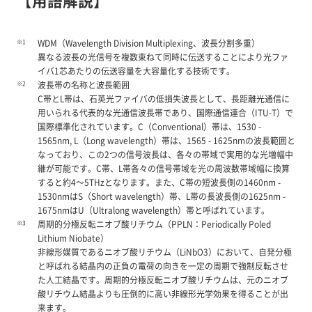
【用語解説】
※1
WDM（Wavelength Division Multiplexing、波長分割多重）
異なる波長の光信号を複数束ねて同時に伝送することにより光ファ
イバ1芯あたりの伝送容量を大容量化する技術です。
※2
波長帯の名称と波長範囲
C帯とL帯は、石英光ファイバの低損失波長として、長距離光通信に
用いられる代表的な光通信波長帯であり、国際通信連合（ITU-T）で
国際標準化されています。C（Conventional）帯は、1530 -
1565nm, L（Long wavelength）帯は、1565 - 1625nmの波長範囲と
なっており、この2つの信号波長は、各々の帯域で実用的な光増幅中
継が可能です。C帯、L帯各々の信号帯域を光の周波数帯域幅に換算
すると約4～5THzとなります。また、C帯の短波長側の1460nm -
1530nmはS（Short wavelength）帯、L帯の長波長側の1625nm -
1675nmはU（Ultralong wavelength）帯と呼ばれています。
※3
周期的分極反転ニオブ酸リチウム（PPLN：Periodically Poled
Lithium Niobate）
非線形媒質であるニオブ酸リチウム（LiNbO3）において、自発分極
と呼ばれる結晶内の正負の電荷の向きを一定の周期で強制反転させ
た人工結晶です。周期的分極反転ニオブ酸リチウムは、元のニオブ
酸リチウム結晶よりも圧倒的に高い非線形光学効果を得ることが出
来ます。