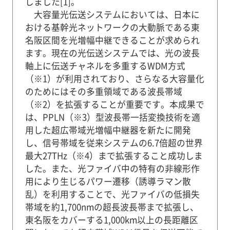
しました[1]。
大容量光伝送システムにおいては、日本に
おける基幹光ネットワークの大動脈である東
名阪区間を光増幅中継できることが求められ
ます。現在の光伝送システムでは、光の波長
軸上に伝送チャネルを多重するWDM方式
（※1）が利用されており、さらなる大容量化
のためにはその多重領域である波長帯域
（※2）を拡張することが重要です。本成果で
は、PPLN（※3）型波長帯一括変換技術を適
用した超広帯域光増幅中継器を新たに開発
し、信号帯域を従来システムの6.7倍超の世界
最大27THz（※4）まで拡張すること成功しま
した。また、光ファイバ中の特有の非線形作
用により生じるパワー遷移（誘導ラマン散
乱）を利用することで、光ファイバの低損失
帯域を約1,700nmの超長波長帯まで拡張し、
東名阪をカバーする1,000km以上の長距離区