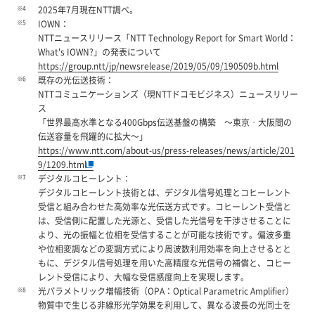
※4
2025年7月現在NTT調べ。
※5
IOWN：
NTTニュースリリース「NTT Technology Report for Smart World：
What's IOWN?」の発表について
https://group.ntt/jp/newsrelease/2019/05/09/190509b.html
※6
既存の光伝送技術：
NTTコミュニケーションズ（現NTTドコモビジネス）ニュースリリー
ス
「世界最高水準となる400Gbps伝送基盤の構築 ～東京‐大阪間の
伝送容量を飛躍的に拡大～」
https://www.ntt.com/about-us/press-releases/news/article/201
9/1209.html
※7
デジタルコヒーレント：
デジタルコヒーレント技術とは、デジタル信号処理とコヒーレント
受信と組み合わせた高効率な光伝送方式です。コヒーレント受信と
は、受信側に配置した光源と、受信した光信号を干渉させることに
より、光の振幅と位相を受信することが可能な技術です。偏波多重
や位相変調などの変調方式により周波数利用効率を向上させるとと
もに、デジタル信号処理を用いた高精度な光信号の補償と、コヒー
レント受信により、大幅な受信感度向上を実現します。
※8
光パラメトリック増幅技術（OPA：Optical Parametric Amplifier）
物質中で生じる非線形光学効果を利用して、異なる波長の光同士を