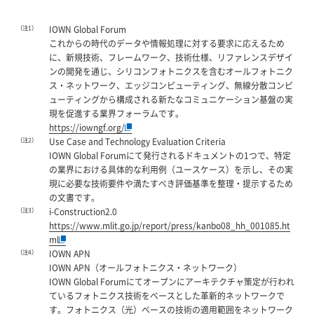
（注1）
IOWN Global Forum
これからの時代のデータや情報処理に対する要求に応えるため
に、新規技術、フレームワーク、技術仕様、リファレンスデザイ
ンの開発を通じ、シリコンフォトニクスを含むオールフォトニク
ス・ネットワーク、エッジコンピューティング、無線分散コンピ
ューティングから構成される新たなコミュニケーション基盤の実
現を促進する業界フォーラムです。
https://iowngf.org/
（注2）
Use Case and Technology Evaluation Criteria
IOWN Global Forumにて発行されるドキュメントの1つで、特定
の業界における具体的な利用例（ユースケース）を示し、その実
現に必要な技術要件や満たすべき評価基準を整理・提示するため
の文書です。
（注3）
i-Construction2.0
https://www.mlit.go.jp/report/press/kanbo08_hh_001085.ht
ml
（注4）
IOWN APN
IOWN APN（オールフォトニクス・ネットワーク）
IOWN Global Forumにてオープンにアーキテクチャ策定が行われ
ているフォトニクス技術をベースとした革新的ネットワークで
す。フォトニクス（光）ベースの技術の適用範囲をネットワーク