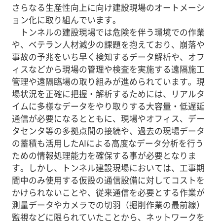
さらなる生産性向上に向け建設現場のオートメーシ
ョン化に取り組んでいます。
トンネルの建設現場では危険を伴う環境での作業
や、ベテラン人材減少の課題を抱えており、崩落や
事故の予兆をいち早く検知するデータ解析や、オフ
ィスなどから現場の管理や検査を実施する遠隔施工
管理や遠隔臨場の取り組みが進められています。現
場状況を正確に把握・解析するためには、リアルタ
イムに多様なデータをやり取りする大容量・低遅延
通信が必要になるとともに、現場やオフィス、デー
タセンタ等の多拠点間の接続や、過去の現場データ
の蓄積も活用したAIによる高度なデータ分析を行う
ための情報処理能力を確保する事が必要となりま
す。しかし、トンネル建設現場においては、工事期
間中のみ使用する仮設の通信設備に対してコストを
かけられないことや、従来通信を必要とする作業が
測量データやカメラでの切羽（掘削作業の最前線）
監視などに限られていたことから、ネットワークを