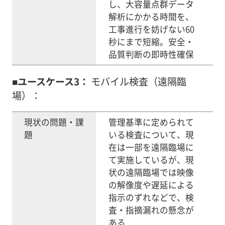
し、大容量点群データ
解析にかかる時間を、
工事進行を妨げない60
秒にまで短縮。安全・
品質判断の即時性確保
■ユースケース3：
モバイル検査（遠隔臨
場）：
現状の問題・課
管理基準に定められて
題
いる検査について、現
在は一部を遠隔臨場に
て実施しているが、現
状の遠隔臨場では映像
の解像度や遅延による
指示のずれなどで、検
査・指摘漏れの懸念が
ある