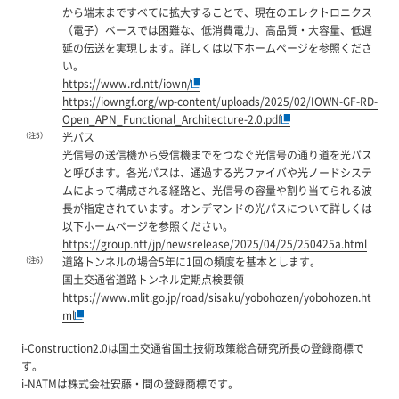
から端末まですべてに拡大することで、現在のエレクトロニクス
（電子）ベースでは困難な、低消費電力、高品質・大容量、低遅
延の伝送を実現します。詳しくは以下ホームページを参照くださ
い。
https://www.rd.ntt/iown/
https://iowngf.org/wp-content/uploads/2025/02/IOWN-GF-RD-
Open_APN_Functional_Architecture-2.0.pdf
（注5）
光パス
光信号の送信機から受信機までをつなぐ光信号の通り道を光パス
と呼びます。各光パスは、通過する光ファイバや光ノードシステ
ムによって構成される経路と、光信号の容量や割り当てられる波
長が指定されています。オンデマンドの光パスについて詳しくは
以下ホームページを参照ください。
https://group.ntt/jp/newsrelease/2025/04/25/250425a.html
（注6）
道路トンネルの場合5年に1回の頻度を基本とします。
国土交通省道路トンネル定期点検要領
https://www.mlit.go.jp/road/sisaku/yobohozen/yobohozen.ht
ml
i-Construction2.0は国土交通省国土技術政策総合研究所長の登録商標で
す。
i-NATMは株式会社安藤・間の登録商標です。