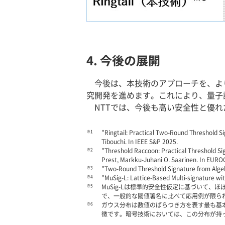
4. 今後の展開
今後は、本技術のアプローチを、よ
究開発を進めます。これにより、量子
NTTでは、今後も高い安全性と優れ
※1
"Ringtail: Practical Two-Round Threshold Sig
Tibouchi. In IEEE S&P 2025.
※2
"Threshold Raccoon: Practical Threshold S
Prest, Markku-Juhani O. Saarinen. In EUR
※3
"Two-Round Threshold Signature from Alge
※4
"MuSig-L: Lattice-Based Multi-signature wit
※5
MuSig-Lは標準的安全性仮定に基づいて
で、一般的な閾値署名に比べて応用例が限ら
※6
ガウス分布は数値のばらつき方を表す最も基
徴です。暗号技術においては、この分布が持