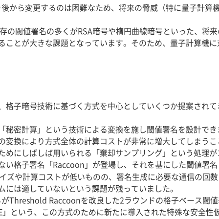
術を後から変更するのは困難なため、将来の脅威（特に量子計算
既存の閾値署名の多くがRSA暗号や楕円曲線暗号といった、将
ることが大きな課題となっています。そのため、量子計算機に
、格子暗号技術に基づく方式を中心としていくつか提案されて
「秘密計算」という技術による変換を施し閾値署名を設計でき
の変換により方式全体の計算コストが非常に増大してしまうこ
ためにしばしば用いられる「棄却サンプリング」という処理が
署名「Raccoon」が登場し、それを基にした閾値署名「Thres
onは署名サイズや計算コストが低いものの、署名生成に必要な通信の
ムには適していないという課題が残っていました。
Threshold Raccoonを改良した2ラウンドの格子ベース閾
LWE」という、この方式のために新たに導入された特殊な安全性