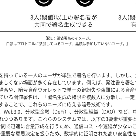
【図1：閾値署名のイメージ。
白顔はプロトコルに参加しているユーザ、黒顔は参加していないユーザ。】
を持っている一人のユーザが単独で署名を行います。しかし、
ましくない場面が多く存在しています。例えば、発注書を署名
場合や、暗号資産ウォレットで単一の鍵紛失や盗難による資産
ている閾値署名は、「署名生成の権限を複数人に分散し、一定
することで、これらのニーズに応える暗号技術です。
eb3.0、分散型金融（DeFi）、分散型組織（DAO）など
れつつあります。これらのシステムでは、以下の3要素が重要
加者間で迅速に合意形成を行うため、通信コストや遅延が少ない
織の重要な意思決定を扱うため、数学的に証明された高い安全性