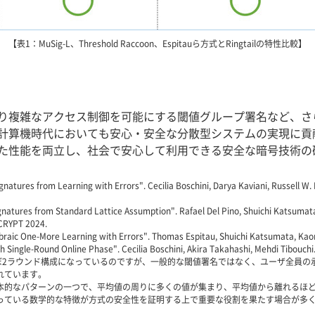
【表1：MuSig-L、Threshold Raccoon、Espitauら方式とRingtailの特性比較】
り複雑なアクセス制御を可能にする閾値グループ署名など、さ
計算機時代においても安心・安全な分散型システムの実現に貢
た性能を両立し、社会で安心して利用できる安全な暗号技術の
natures from Learning with Errors". Cecilia Boschini, Darya Kaviani, Russell W. F
ignatures from Standard Lattice Assumption". Rafael Del Pino, Shuichi Katsuma
OCRYPT 2024.
braic One-More Learning with Errors". Thomas Espitau, Shuichi Katsumata, Ka
h Single-Round Online Phase". Cecilia Boschini, Akira Takahashi, Mehdi Tibouch
、ほぼ2ラウンド構成になっているのですが、一般的な閾値署名ではなく、ユーザ全員
れています。
本的なパターンの一つで、平均値の周りに多くの値が集まり、平均値から離れるほ
っている数学的な特徴が方式の安全性を証明する上で重要な役割を果たす場合が多