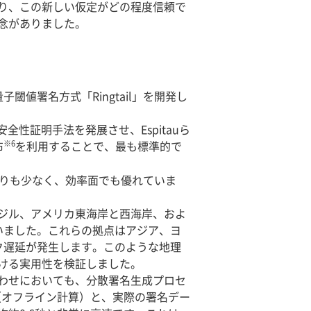
なり、この新しい仮定がどの程度信頼で
念がありました。
値署名方式「Ringtail」を開発し
全性証明手法を発展させ、Espitauら
※6
布
を利用することで、最も標準的で
らの方式よりも少なく、効率面でも優れていま
ジル、アメリカ東海岸と西海岸、およ
いました。これらの拠点はアジア、ヨ
ク遅延が発生します。このような地理
ける実用性を検証しました。
わせにおいても、分散署名生成プロセ
（オフライン計算）と、実際の署名デー