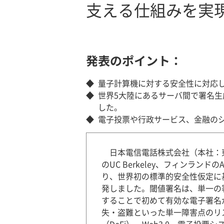
支える仕組みを実
発表のポイント：
◆
量子計算機に対する安全性に対応
◆
世界5大陸にあるサーバ間で署名生
した。
◆
電子投票や行政サービス、金融の
日本電信電話株式会社（本社：東
のUC Berkeley、フィンランドのAa
り、世界初の標準的安全性仮定に基づく2
発しました。閾値署名は、単一の
することで初めて有効な電子署名
失・盗難といった単一障害点のリ