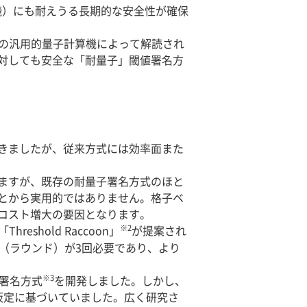
機）にも耐えうる長期的な安全性が確保
来の汎用的量子計算機によって解読され
対しても安全な「耐量子」閾値署名方
きましたが、従来方式には効率面また
ますが、既存の耐量子署名方式のほと
とから実用的ではありません。格子ベ
コスト増大の要因となります。
※2
hold Raccoon」
が提案され
回数（ラウンド）が3回必要であり、より
※3
値署名方式
を開発しました。しかし、
仮定に基づいていました。広く研究さ