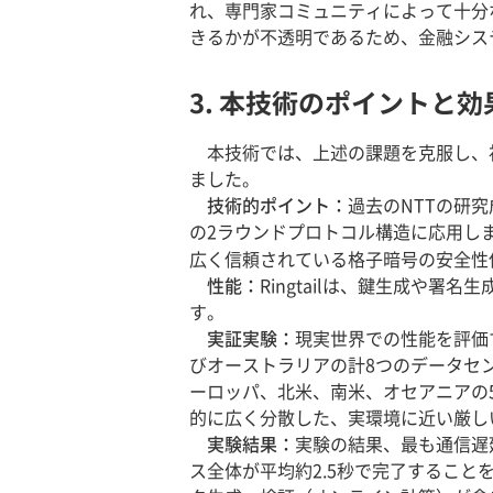
れ、専門家コミュニティによって十分
きるかが不透明であるため、金融シス
3. 本技術のポイントと効
本技術では、上述の課題を克服し、初
ました。
技術的ポイント：
過去のNTTの研究
の2ラウンドプロトコル構造に応用し
広く信頼されている格子暗号の安全性
性能：
Ringtailは、鍵生成や署名
す。
実証実験：
現実世界での性能を評価
びオーストラリアの計8つのデータセ
ーロッパ、北米、南米、オセアニアの
的に広く分散した、実環境に近い厳し
実験結果：
実験の結果、最も通信遅
ス全体が平均約2.5秒で完了するこ