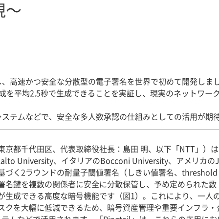
現～
し、高速かつ安全な分散型の電子署名を世界で初めて開発しま
成を平均2.5秒で生成できることを実証し、現実のネットワー
システムなどで、安全な多人数承認の仕組みとしての活用が期
京都千代田区、代表取締役社長：島田 明、以下「NTT」）は、スイ
lto University、イタリアのBocconi University、アメ
ラウンドの耐量子閾値署名（しきい値署名、threshold signa
署名鍵を複数の関係者に安全に分散保管し、予め定められた数
が生成できる高度な暗号機能です（図1）。これにより、一人
スクを大幅に低減できるため、暗号資産管理や重要インフラ・