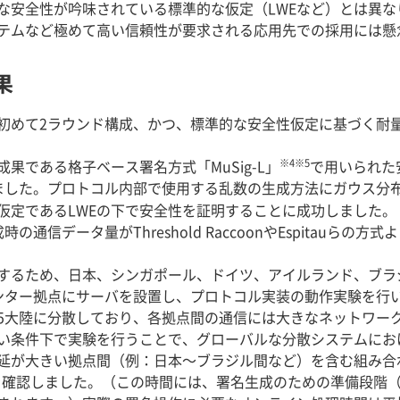
な安全性が吟味されている標準的な仮定（LWEなど）とは異
テムなど極めて高い信頼性が要求される応用先での採用には懸
果
めて2ラウンド構成、かつ、標準的な安全性仮定に基づく耐量子閾
※4
※5
成果である格子ベース署名方式「MuSig-L」
で用いられた安
ました。プロトコル内部で使用する乱数の生成方法にガウス分
仮定であるLWEの下で安全性を証明することに成功しました。
生成時の通信データ量がThreshold RaccoonやEspitau
するため、日本、シンガポール、ドイツ、アイルランド、ブラ
ンター拠点にサーバを設置し、プロトコル実装の動作実験を行
5大陸に分散しており、各拠点間の通信には大きなネットワー
い条件下で実験を行うことで、グローバルな分散システムにお
延が大きい拠点間（例：日本～ブラジル間など）を含む組み合
とを確認しました。（この時間には、署名生成のための準備段階