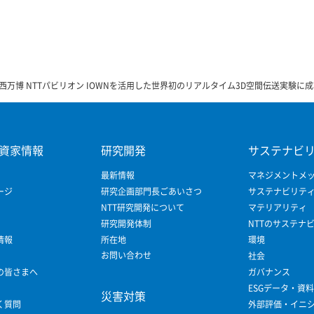
西万博 NTTパビリオン IOWNを活用した世界初のリアルタイム3D空間伝送実験に
資家情報
研究開発
サステナビ
最新情報
マネジメントメ
ージ
研究企画部門長ごあいさつ
サステナビリテ
NTT研究開発について
マテリアリティ
研究開発体制
NTTのサステナ
情報
所在地
環境
お問い合わせ
社会
の皆さまへ
ガバナンス
ESGデータ・資料
災害対策
く質問
外部評価・イニ