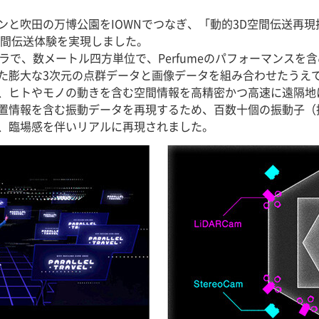
ンと吹田の万博公園をIOWNでつなぎ、「動的3D空間伝送再
空間伝送体験を実現しました。
で、数メートル四方単位で、Perfumeのパフォーマンスを
た膨大な3次元の点群データと画像データを組み合わせたうえで
で、ヒトやモノの動きを含む空間情報を高精密かつ高速に遠隔地
置情報を含む振動データを再現するため、百数十個の振動子（
、臨場感を伴いリアルに再現されました。