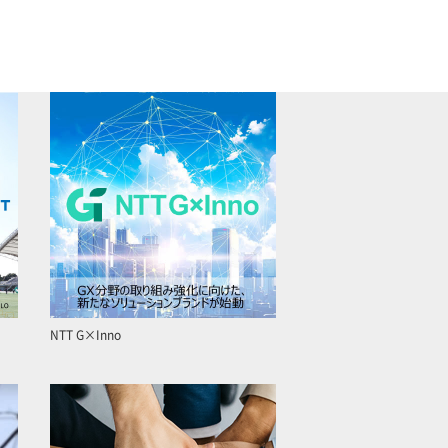
NTT G×Inno