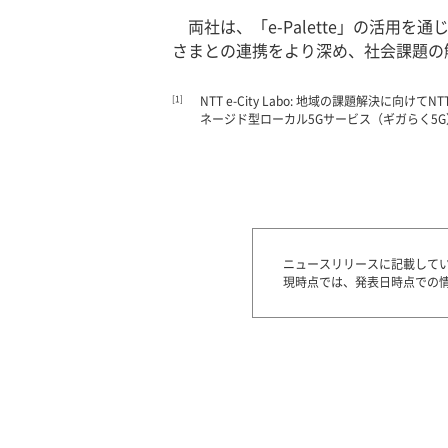
両社は、「e-Palette」の活
さまとの連携をより深め、社会課題の
[1]
NTT e-City Labo: 地域の課題解
ネージド型ローカル5Gサービス（ギガらく5
ニュースリリースに記載して
現時点では、発表日時点での