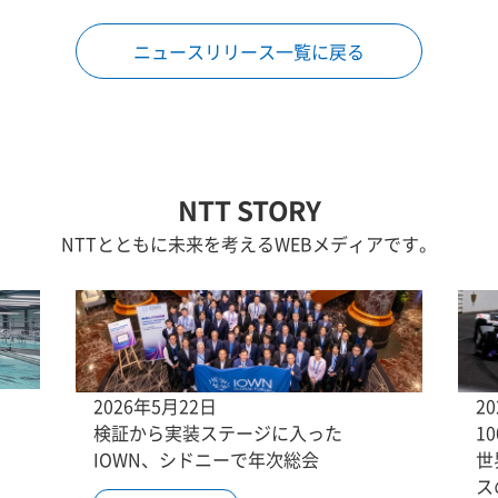
ニュースリリース一覧に戻る
NTT STORY
NTTとともに未来を考えるWEBメディアです。
2026年5月22日
2
検証から実装ステージに入った
1
IOWN、シドニーで年次総会
世
ス