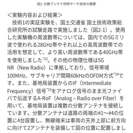
図1. 分散アンテナ同時サーチ技術の概要
＜実験内容および結果＞
技術1の実証実験を、国土交通省 国土技術政策総
合研究所の試験走路で実施しました（図2-1）。使用
した実験機の周波数帯については、国内での5Gミリ
波で使われる28GHz帯やそれ以上の高周波数帯での
活用を想定して、より高い周波数帯である40GHz帯
*13
を使用しました
。その他の物理仕様は5G
NR（New Radio）に準拠しており、信号帯域
*14
100MHz、サブキャリア間隔60kHzのOFDM方式
で
す。また、基地局装置からのIF（Intermediate
*15
Frequency）信号
をアナログ信号のまま光ファイ
バで伝送するA-RoF（Analog – Radio over Fiber）を
用いて、基地局装置は複数の分散アンテナを接続し
ています。分散アンテナは道路の両端の#1～#4の位
置に4台設置し、無線端末は車両の天井上部に前方向
に向けて2アンテナを装備して図の位置に配置しまし