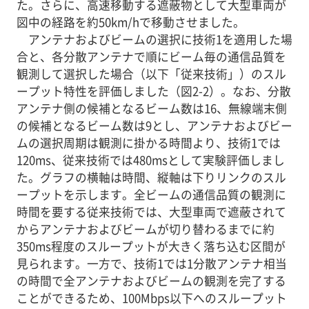
た。さらに、高速移動する遮蔽物として大型車両が
図中の経路を約50km/hで移動させました。
アンテナおよびビームの選択に技術1を適用した場
合と、各分散アンテナで順にビーム毎の通信品質を
観測して選択した場合（以下「従来技術」）のスル
ープット特性を評価しました（図2-2）。なお、分散
アンテナ側の候補となるビーム数は16、無線端末側
の候補となるビーム数は9とし、アンテナおよびビー
ムの選択周期は観測に掛かる時間より、技術1では
120ms、従来技術では480msとして実験評価しまし
た。グラフの横軸は時間、縦軸は下りリンクのスル
ープットを示します。全ビームの通信品質の観測に
時間を要する従来技術では、大型車両で遮蔽されて
からアンテナおよびビームが切り替わるまでに約
350ms程度のスループットが大きく落ち込む区間が
見られます。一方で、技術1では1分散アンテナ相当
の時間で全アンテナおよびビームの観測を完了する
ことができるため、100Mbps以下へのスループット