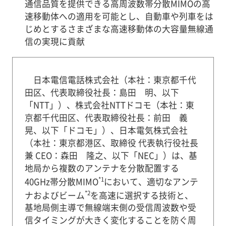
通信品質を提供できる高周波数帯分散MIMOの高
速移動体への適用を可能とし、自動車や列車をは
じめとするさまざまな高速移動体の大容量無線通
信の実現に貢献
日本電信電話株式会社（本社：東京都千代
田区、代表取締役社長：島田 明、以下
「NTT」）、株式会社NTTドコモ（本社：東
京都千代田区、代表取締役社長：前田 義
晃、以下「ドコモ」）、日本電気株式会社
（本社：東京都港区、取締役 代表執行役社長
兼 CEO：森田 隆之、以下「NEC」）は、基
地局から複数のアンテナを分散配置する
*1
40GHz帯分散MIMO
において、適切なアンテ
*2
ナおよびビーム
を高速に選択する技術と、
基地局側主導で無線端末側の受信周波数や受
信タイミングが大きく変化することを防ぐ周