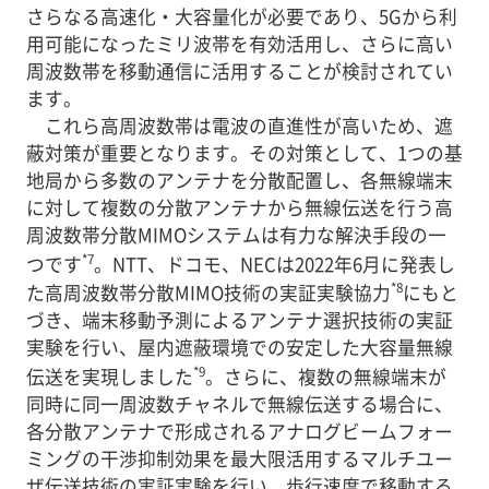
さらなる高速化・大容量化が必要であり、5Gから利
用可能になったミリ波帯を有効活用し、さらに高い
周波数帯を移動通信に活用することが検討されてい
ます。
これら高周波数帯は電波の直進性が高いため、遮
蔽対策が重要となります。その対策として、1つの基
地局から多数のアンテナを分散配置し、各無線端末
に対して複数の分散アンテナから無線伝送を行う高
周波数帯分散MIMOシステムは有力な解決手段の一
*7
つです
。NTT、ドコモ、NECは2022年6月に発表し
*8
た高周波数帯分散MIMO技術の実証実験協力
にもと
づき、端末移動予測によるアンテナ選択技術の実証
実験を行い、屋内遮蔽環境での安定した大容量無線
*9
伝送を実現しました
。さらに、複数の無線端末が
同時に同一周波数チャネルで無線伝送する場合に、
各分散アンテナで形成されるアナログビームフォー
ミングの干渉抑制効果を最大限活用するマルチユー
ザ伝送技術の実証実験を行い、歩行速度で移動する