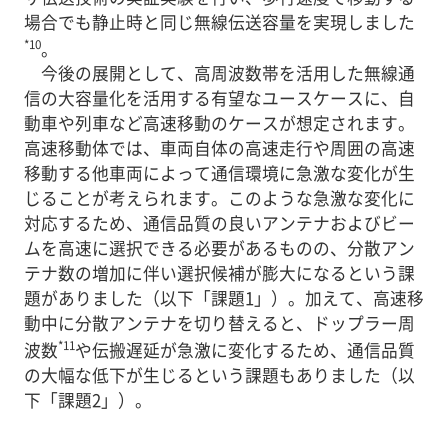
場合でも静止時と同じ無線伝送容量を実現しました
*10
。
今後の展開として、高周波数帯を活用した無線通
信の大容量化を活用する有望なユースケースに、自
動車や列車など高速移動のケースが想定されます。
高速移動体では、車両自体の高速走行や周囲の高速
移動する他車両によって通信環境に急激な変化が生
じることが考えられます。このような急激な変化に
対応するため、通信品質の良いアンテナおよびビー
ムを高速に選択できる必要があるものの、分散アン
テナ数の増加に伴い選択候補が膨大になるという課
題がありました（以下「課題1」）。加えて、高速移
動中に分散アンテナを切り替えると、ドップラー周
*11
波数
や伝搬遅延が急激に変化するため、通信品質
の大幅な低下が生じるという課題もありました（以
下「課題2」）。