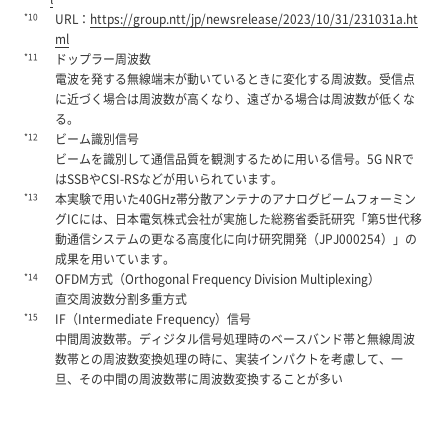
*10
URL：
https://group.ntt/jp/newsrelease/2023/10/31/231031a.ht
ml
*11
ドップラー周波数
電波を発する無線端末が動いているときに変化する周波数。受信点
に近づく場合は周波数が高くなり、遠ざかる場合は周波数が低くな
る。
*12
ビーム識別信号
ビームを識別して通信品質を観測するために用いる信号。5G NRで
はSSBやCSI-RSなどが用いられています。
*13
本実験で用いた40GHz帯分散アンテナのアナログビームフォーミン
グICには、日本電気株式会社が実施した総務省委託研究「第5世代移
動通信システムの更なる高度化に向け研究開発（JPJ000254）」の
成果を用いています。
*14
OFDM方式（Orthogonal Frequency Division Multiplexing）
直交周波数分割多重方式
*15
IF（Intermediate Frequency）信号
中間周波数帯。ディジタル信号処理時のベースバンド帯と無線周波
数帯との周波数変換処理の時に、実装インパクトを考慮して、一
旦、その中間の周波数帯に周波数変換することが多い