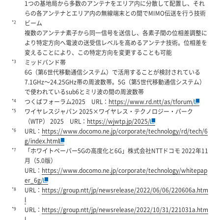
1つの基地局から多数のアンテナをエリア内に分散して配置し、それ
らの各アンテナとエリア内の無線端末との間でMIMO伝送を行う技術
*2
ビーム
複数のアンテナ素子から同一信号を送信し、各素子間の位相差調整に
より特定方向へ電波の送受信レベルを高めるアンテナ技術。位相差を
変えることにより、この特定方向を変更することも可能
*3
ミッドバンド帯
6G（第6世代移動通信システム）で活用することが検討されている
7.1GHz～24.25GHz帯の周波数帯。5G（第5世代移動通信システム）
で使われているsub6とミリ波の間の周波数帯
*4
つくばフォーラム2025 URL：
https://www.rd.ntt/as/tforum/
*5
ワイヤレスジャパン 2025×ワイヤレス・テクノロジー・パーク
（WTP） 2025 URL：
https://wjwtp.jp/2025/
*6
URL：
https://www.docomo.ne.jp/corporate/technology/rd/tech/6
g/index.html
*7
「ホワイトペーパー5Gの高度化と6G」株式会社NTTドコモ 2022年11
月（5.0版）
URL：
https://www.docomo.ne.jp/corporate/technology/whitepap
er_6g/
*8
URL：
https://group.ntt/jp/newsrelease/2022/06/06/220606a.htm
l
*9
URL：
https://group.ntt/jp/newsrelease/2022/10/31/221031a.htm
l