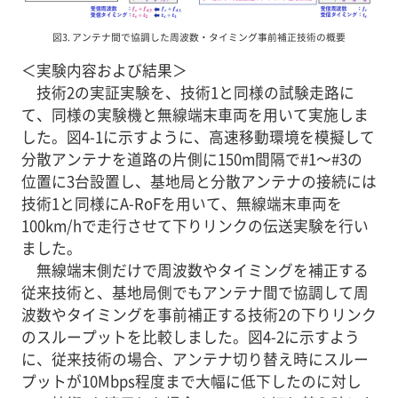
図3. アンテナ間で協調した周波数・タイミング事前補正技術の概要
＜実験内容および結果＞
技術2の実証実験を、技術1と同様の試験走路に
て、同様の実験機と無線端末車両を用いて実施しま
した。図4-1に示すように、高速移動環境を模擬して
分散アンテナを道路の片側に150m間隔で#1～#3の
位置に3台設置し、基地局と分散アンテナの接続には
技術1と同様にA-RoFを用いて、無線端末車両を
100km/hで走行させて下りリンクの伝送実験を行い
ました。
無線端末側だけで周波数やタイミングを補正する
従来技術と、基地局側でもアンテナ間で協調して周
波数やタイミングを事前補正する技術2の下りリンク
のスループットを比較しました。図4-2に示すよう
に、従来技術の場合、アンテナ切り替え時にスルー
プットが10Mbps程度まで大幅に低下したのに対し