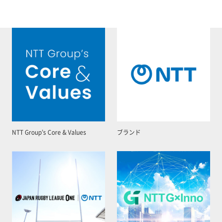
NTT Group’s Core & Values
ブランド