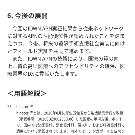
6. 今後の展開
今回のIOWN APN実証結果から従来ネットワーク
に対するAPNの性能優位性が認められたことを踏ま
えつつ、今後、将来の遠隔手術支援社会実装に向け
たフィールド実証を共同で進めます。
また、IOWN APNの技術により、医療の質の向
上、質の高い医療へのアクセシビリティの確保、医
療業界のDXに貢献いたします。
＜用語解説＞
※1
TM
hinotori
TM
hinotori
とは、2020年8月に厚生労働省から製造販売承認を取得
（承認番号：30200BZX00256000）した国産の手術支援ロボット
で、国内では泌尿器科、消化器外科、婦人科、および呼吸器外科で
適用について承認されています。海外では、シンガポールを皮切り