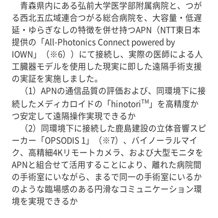
青森県内にある弘前大学医学部附属病院と、つが
る西北五広域連合つがる総合病院を、大容量・低遅
延・ゆらぎなしの特徴を併せ持つAPN（NTT東日本
提供の「All-Photonics Connect powered by
IOWN」（※6））にて接続し、実際の医師による人
工臓器モデルを使用した現実に即した遠隔手術支援
の実証を実施しました。
（1）APNの通信品質の評価および、同環境下に接
TM
続したメディカロイドの「hinotori
」を高精度か
つ安定して遠隔操作実現できるか
（2）同環境下に接続した鹿島建設の立体音響スピ
ーカー「OPSODIS 1」（※7）、バイノーラルマイ
ク、高精細4Kリモートカメラ、および大型モニタを
APNと組合せて活用することにより、離れた病院間
の手術室にいながら、まるで同一の手術室にいるか
のような臨場感のある円滑なコミュニケーション環
境を実現できるか