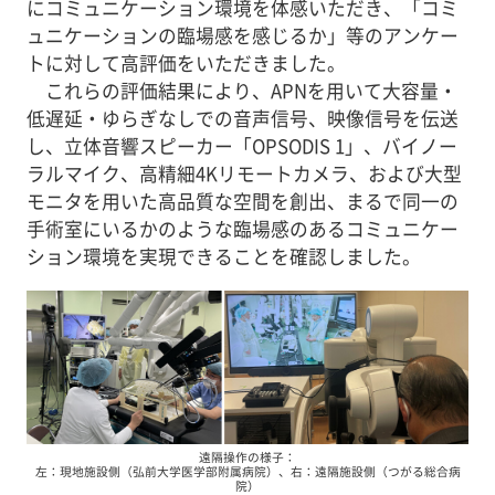
にコミュニケーション環境を体感いただき、「コミ
ュニケーションの臨場感を感じるか」等のアンケー
トに対して高評価をいただきました。
これらの評価結果により、APNを用いて大容量・
低遅延・ゆらぎなしでの音声信号、映像信号を伝送
し、立体音響スピーカー「OPSODIS 1」、バイノー
ラルマイク、高精細4Kリモートカメラ、および大型
モニタを用いた高品質な空間を創出、まるで同一の
手術室にいるかのような臨場感のあるコミュニケー
ション環境を実現できることを確認しました。
遠隔操作の様子：
左：現地施設側（弘前大学医学部附属病院）、右：遠隔施設側（つがる総合病
院）