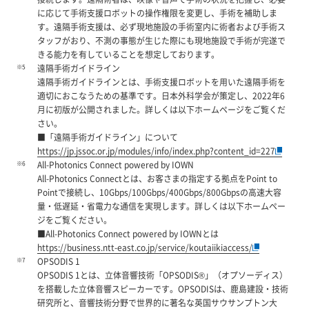
に応じて手術支援ロボットの操作権限を変更し、手術を補助しま
す。遠隔手術支援は、必ず現地施設の手術室内に術者および手術ス
タッフがおり、不測の事態が生じた際にも現地施設で手術が完遂で
きる能力を有していることを想定しております。
※5
遠隔手術ガイドライン
遠隔手術ガイドラインとは、手術支援ロボットを用いた遠隔手術を
適切におこなうための基準です。日本外科学会が策定し、2022年6
月に初版が公開されました。詳しくは以下ホームページをご覧くだ
さい。
■「遠隔手術ガイドライン」について
https://jp.jssoc.or.jp/modules/info/index.php?content_id=227
※6
All-Photonics Connect powered by IOWN
All-Photonics Connectとは、お客さまの指定する拠点をPoint to
Pointで接続し、10Gbps/100Gbps/400Gbps/800Gbpsの高速大容
量・低遅延・省電力な通信を実現します。詳しくは以下ホームペー
ジをご覧ください。
■All-Photonics Connect powered by IOWNとは
https://business.ntt-east.co.jp/service/koutaiikiaccess/
※7
OPSODIS 1
OPSODIS 1とは、立体音響技術「OPSODIS®」（オプソーディス）
を搭載した立体音響スピーカーです。OPSODISは、鹿島建設・技術
研究所と、音響技術分野で世界的に著名な英国サウサンプトン大