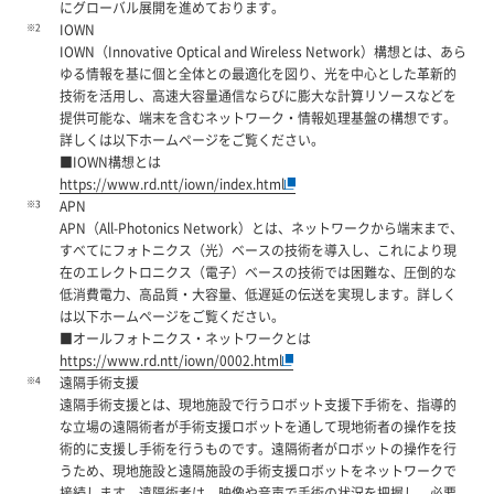
にグローバル展開を進めております。
※2
IOWN
IOWN（Innovative Optical and Wireless Network）構想とは、あら
ゆる情報を基に個と全体との最適化を図り、光を中心とした革新的
技術を活用し、高速大容量通信ならびに膨大な計算リソースなどを
提供可能な、端末を含むネットワーク・情報処理基盤の構想です。
詳しくは以下ホームページをご覧ください。
■IOWN構想とは
https://www.rd.ntt/iown/index.html
※3
APN
APN（All-Photonics Network）とは、ネットワークから端末まで、
すべてにフォトニクス（光）ベースの技術を導入し、これにより現
在のエレクトロニクス（電子）ベースの技術では困難な、圧倒的な
低消費電力、高品質・大容量、低遅延の伝送を実現します。詳しく
は以下ホームページをご覧ください。
■オールフォトニクス・ネットワークとは
https://www.rd.ntt/iown/0002.html
※4
遠隔手術支援
遠隔手術支援とは、現地施設で行うロボット支援下手術を、指導的
な立場の遠隔術者が手術支援ロボットを通して現地術者の操作を技
術的に支援し手術を行うものです。遠隔術者がロボットの操作を行
うため、現地施設と遠隔施設の手術支援ロボットをネットワークで
接続します。遠隔術者は、映像や音声で手術の状況を把握し、必要