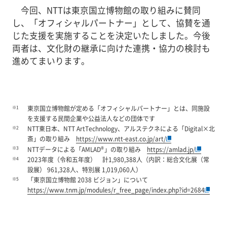
今回、NTTは東京国立博物館の取り組みに賛同
し、「オフィシャルパートナー」として、協賛を通
じた支援を実施することを決定いたしました。今後
両者は、文化財の継承に向けた連携・協力の検討も
進めてまいります。
※1
東京国立博物館が定める「オフィシャルパートナー」とは、同施設
を支援する民間企業や公益法人などの団体です
※2
NTT東日本、NTT ArtTechnology、アルステクネによる「Digital×北
斎」の取り組み
https://www.ntt-east.co.jp/art/
※3
®
NTTデータによる「AMLAD
」の取り組み
https://amlad.jp/
※4
2023年度（令和五年度） 計1,980,388人（内訳：総合文化展（常
設展） 961,328人、特別展 1,019,060人）
※5
「東京国立博物館 2038 ビジョン」について
https://www.tnm.jp/modules/r_free_page/index.php?id=2684