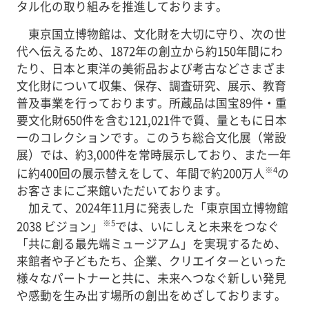
タル化の取り組みを推進しております。
東京国立博物館は、文化財を大切に守り、次の世
代へ伝えるため、1872年の創立から約150年間にわ
たり、日本と東洋の美術品および考古などさまざま
文化財について収集、保存、調査研究、展示、教育
普及事業を行っております。所蔵品は国宝89件・重
要文化財650件を含む121,021件で質、量ともに日本
一のコレクションです。このうち総合文化展（常設
展）では、約3,000件を常時展示しており、また一年
※4
に約400回の展示替えをして、年間で約200万人
の
お客さまにご来館いただいております。
加えて、2024年11月に発表した「東京国立博物館
※5
2038 ビジョン」
では、いにしえと未来をつなぐ
「共に創る最先端ミュージアム」を実現するため、
来館者や子どもたち、企業、クリエイターといった
様々なパートナーと共に、未来へつなぐ新しい発見
や感動を生み出す場所の創出をめざしております。