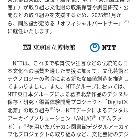
館」）が取り組む文化財の収集保管や調査研究・公
開などの取り組みを支援するため、2025年1月か
※1
ら、同施設が定める「オフィシャルパートナー」
に就任いたします。
NTTは、これまで歌舞伎や狂言などの伝統的な日
本文化への協賛を通じた支援に加えて、文化芸術と
テクノロジーの融合による新たな価値創造を推進し
てまいりました。また、NTTグループにおいては、
NTT東日本グループによる葛飾北斎作品のデジタル
保存・研究・鑑賞体験開発プロジェクト「Digital×
※2
北斎」の取り組み
や、NTTデータによるデジタル
®
アーカイブソリューション「AMLAD
（アムラッ
※3
ド）」
を用いたバチカン図書館デジタルアーカイ
ブ化プロジェクトの取り組みなど、文化芸術のデジ