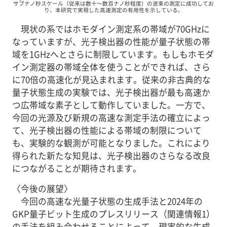
サブナノ秒スケール（従来は数十～数百ナノ秒程度）の波束の測定に成功してお
り、本研究で実現した高速測定の有用性を示している。
現状の系ではホモダイン測定系の帯域が70GHzに
なっていますが、光子検出器の性能が量子状態の帯
域を1GHzへとさらに制限しています。もしもホモダ
イン測定器の帯域全体を使うことができれば、さら
に70倍の高速化が見込まれます。従来の非古典的な
量子状態生成の実験では、光子検出器が最も高速か
つ広帯域な素子として動作していました。一方で、
今回の光源及び新規の高速な測定手法の確立によっ
て、光子検出器の性能による帯域の制限について
も、実験的な観測が可能となりました。これにより
得られた新たな知見は、光子検出器のさらなる改良
につながることが期待されます。
〈今後の展望〉
今回の高速な光量子状態の生成手法と2024年の
GKP量子ビット生成のプレスリリース（関連情報1）
の手法を組み合わせることによって、現実的な生成