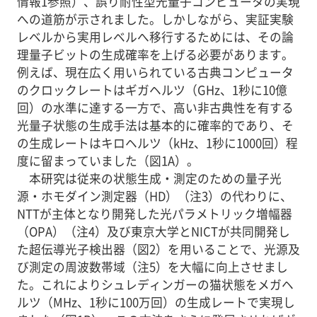
情報1参照）、誤り耐性型光量子コンピュータの実現
への道筋が示されました。しかしながら、実証実験
レベルから実用レベルへ移行するためには、その論
理量子ビットの生成確率を上げる必要があります。
例えば、現在広く用いられている古典コンピュータ
のクロックレートはギガヘルツ（GHz、1秒に10億
回）の水準に達する一方で、高い非古典性を有する
光量子状態の生成手法は基本的に確率的であり、そ
の生成レートはキロヘルツ（kHz、1秒に1000回）程
度に留まっていました（図1A）。
本研究は従来の状態生成・測定のための量子光
源・ホモダイン測定器（HD）（注3）の代わりに、
NTTが主体となり開発した光パラメトリック増幅器
（OPA）（注4）及び東京大学とNICTが共同開発し
た超伝導光子検出器（図2）を用いることで、光源及
び測定の周波数帯域（注5）を大幅に向上させまし
た。これによりシュレディンガーの猫状態をメガヘ
ルツ（MHz、1秒に100万回）の生成レートで実現し