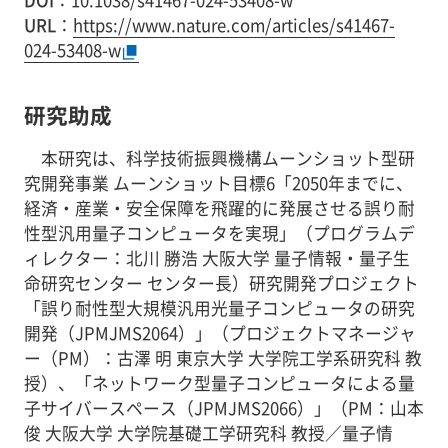
DOI
：10.1038/s41467-024-53408-w
URL
：
https://www.nature.com/articles/s41467-
024-53408-w
研究助成
本研究は、科学技術振興機構ムーンショット型研
究開発事業 ムーンショット目標6「2050年までに、
経済・産業・安全保障を飛躍的に発展させる誤り耐
性型汎用量子コンピュータを実現」（プログラムデ
ィレクター：北川 勝浩 大阪大学 量子情報・量子生
命研究センター センター長）研究開発プロジェクト
「誤り耐性型大規模汎用光量子コンピュータの研究
開発（JPMJMS2064）」（プロジェクトマネージャ
ー（PM）：古澤 明 東京大学 大学院工学系研究科 教
授）、「ネットワーク型量子コンピュータによる量
子サイバースペース（JPMJMS2066）」（PM：山本
俊 大阪大学 大学院基礎工学研究科 教授／量子情