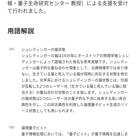
報・量子生命研究センター 教授）による支援を受け
て行われました。
用語解説
（注1）
シュレディンガーの猫状態
シュレディンガーの猫は1935年にオーストリアの物理学者シュレ
ディンガーによって提唱された有名な思考実験です。シュレディ
ンガーは量子的な重ね合わせ現象として、古典物理学ではあり得
ない、生きている猫と死んでいる猫が同時に存在する状態を例示
しました。光学系におけるシュレディンガーの猫状態とは、位相
が反転した2つのレーザー光（生きている猫と死んでいる猫に相
当する）の重ね合わせ状態のことを指します。シュレディンガー
の猫状態は2つのレーザー光の量子的な干渉に由来する高い非古
典性を示し、この非古典性を利用した論理量子ビット生成のリソ
ース状態としても用いられます。
（注2）
論理量子ビット
量子情報処理においては、「量子ビット」が量子情報を伝達しま