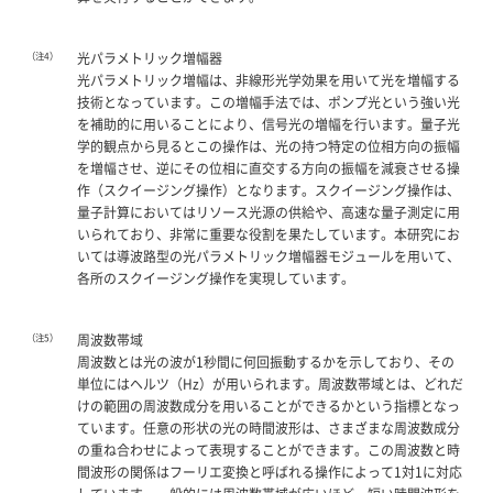
（注4）
光パラメトリック増幅器
光パラメトリック増幅は、非線形光学効果を用いて光を増幅する
技術となっています。この増幅手法では、ポンプ光という強い光
を補助的に用いることにより、信号光の増幅を行います。量子光
学的観点から見るとこの操作は、光の持つ特定の位相方向の振幅
を増幅させ、逆にその位相に直交する方向の振幅を減衰させる操
作（スクイージング操作）となります。スクイージング操作は、
量子計算においてはリソース光源の供給や、高速な量子測定に用
いられており、非常に重要な役割を果たしています。本研究にお
いては導波路型の光パラメトリック増幅器モジュールを用いて、
各所のスクイージング操作を実現しています。
（注5）
周波数帯域
周波数とは光の波が1秒間に何回振動するかを示しており、その
単位にはヘルツ（Hz）が用いられます。周波数帯域とは、どれだ
けの範囲の周波数成分を用いることができるかという指標となっ
ています。任意の形状の光の時間波形は、さまざまな周波数成分
の重ね合わせによって表現することができます。この周波数と時
間波形の関係はフーリエ変換と呼ばれる操作によって1対1に対応