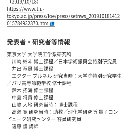
（2019/10/18）
https://www.t.u-
tokyo.ac.jp/press/foe/press/setnws_201910181412
015784932370.html
発表者・研究者等情報
東京大学 大学院工学系研究科
川﨑 彬斗 博士課程／日本学術振興会特別研究員
井出 竜鳳 博士課程
エクター ブルネル 研究当時：大学院特別研究学生
／パリ高等師範学校 修士課程
鈴木 拓海 修士課程
中島 将貴 修士課程
山嶋 大地 研究当時：博士課程
高瀬 寛 研究当時：助教／理化学研究所 量子コン
ピュータ研究センター 客員研究員
遠藤 護 講師