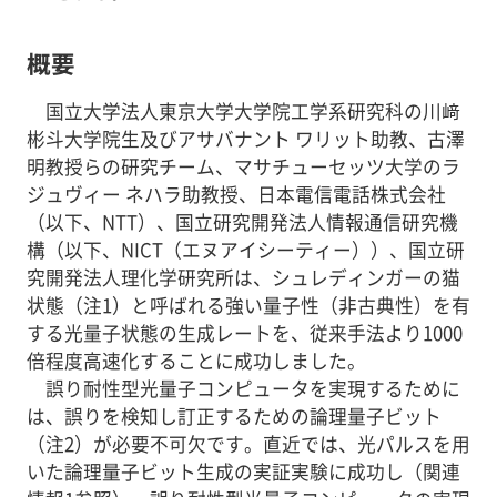
概要
国立大学法人東京大学大学院工学系研究科の川﨑
彬斗大学院生及びアサバナント ワリット助教、古澤
明教授らの研究チーム、マサチューセッツ大学のラ
ジュヴィー ネハラ助教授、日本電信電話株式会社
（以下、NTT）、国立研究開発法人情報通信研究機
構（以下、NICT（エヌアイシーティー））、国立研
究開発法人理化学研究所は、シュレディンガーの猫
状態（注1）と呼ばれる強い量子性（非古典性）を有
する光量子状態の生成レートを、従来手法より1000
倍程度高速化することに成功しました。
誤り耐性型光量子コンピュータを実現するために
は、誤りを検知し訂正するための論理量子ビット
（注2）が必要不可欠です。直近では、光パルスを用
いた論理量子ビット生成の実証実験に成功し（関連