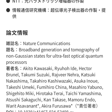
●
NTT：光パラメトリック増幅器の作製
●
情報通信研究機構：超伝導光子検出器の作製・提
供
論文情報
雑誌名
：Nature Communications
題名
：Broadband generation and tomography of
non-Gaussian states for ultra-fast optical quantum
processors
著者名
：Akito Kawasaki, Ryuhoh Ide, Hector
Brunel, Takumi Suzuki, Rajveer Nehra, Katsuki
Nakashima, Takahiro Kashiwazaki, Asuka Inoue,
Takeshi Umeki, Fumihiro China, Masahiro Yabuno,
Shigehito Miki, Hirotaka Terai, Taichi Yamashima,
Atsushi Sakaguchi, Kan Takase, Mamoru Endo,
Warit Asavanant*, Akira Furusawa*（*責任著者）