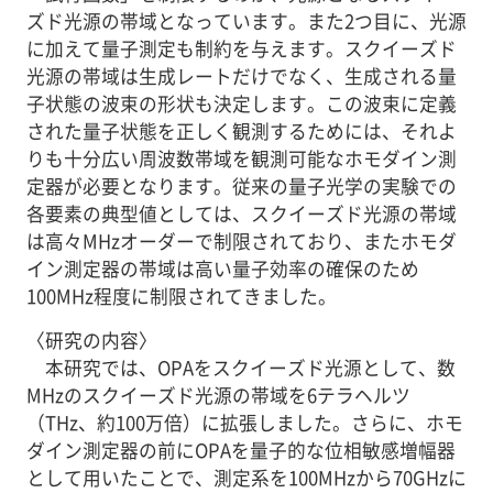
ズド光源の帯域となっています。また2つ目に、光源
に加えて量子測定も制約を与えます。スクイーズド
光源の帯域は生成レートだけでなく、生成される量
子状態の波束の形状も決定します。この波束に定義
された量子状態を正しく観測するためには、それよ
りも十分広い周波数帯域を観測可能なホモダイン測
定器が必要となります。従来の量子光学の実験での
各要素の典型値としては、スクイーズド光源の帯域
は高々MHzオーダーで制限されており、またホモダ
イン測定器の帯域は高い量子効率の確保のため
100MHz程度に制限されてきました。
〈研究の内容〉
本研究では、OPAをスクイーズド光源として、数
MHzのスクイーズド光源の帯域を6テラヘルツ
（THz、約100万倍）に拡張しました。さらに、ホモ
ダイン測定器の前にOPAを量子的な位相敏感増幅器
として用いたことで、測定系を100MHzから70GHzに