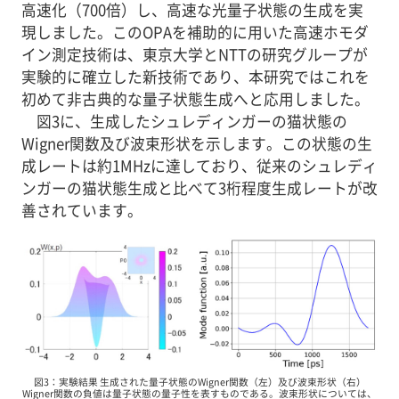
高速化（700倍）し、高速な光量子状態の生成を実
現しました。このOPAを補助的に用いた高速ホモダ
イン測定技術は、東京大学とNTTの研究グループが
実験的に確立した新技術であり、本研究ではこれを
初めて非古典的な量子状態生成へと応用しました。
図3に、生成したシュレディンガーの猫状態の
Wigner関数及び波束形状を示します。この状態の生
成レートは約1MHzに達しており、従来のシュレディ
ンガーの猫状態生成と比べて3桁程度生成レートが改
善されています。
図3：実験結果 生成された量子状態のWigner関数（左）及び波束形状（右）
Wigner関数の負値は量子状態の量子性を表すものである。波束形状については、