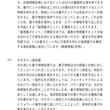
す。古典情報処理におけるビットは0か1の離散的な値を取ります
が、量子ビットの場合はこの0と1の重ね合わせを取りうるという
特徴を持ちます。物理レベルの量子ビットでは外乱やエラーが発
生すると、量子情報を保持できなくなってしまいます。これを防
ぐため、量子状態を保持したまま、エラーの情報を取り出し訂正
を可能にする「論理量子ビット」を構成することができます。
「論理量子ビット」の構成方法では、複数の物理量子ビットを組
み合わせて冗長性を持たせる場合が多いですが、東京大学古澤研
究室では、1つの量子ビット内に冗長性を持たせ論理量子を構成
する実証実験に成功しています（関連情報1参照）。
（注3）
ホモダイン測定器
光を用いた量子情報処理では、量子情報は光の振幅と位相に対し
てエンコードされることになります。ホモダイン測定は、特定の
位相方向の光の振幅を測定することのできる量子測定手法となっ
ています。一般的な光の測定としては、フォトディテクタによる
光のパワー測定がよく用いられますが、パワー測定では、光の位
相情報を読み取ることができないため、量子情報処理における測
定としては適しません。測定誘起型量子計算と呼ばれる種類の量
子計算手法では、ホモダイン測定とその測定結果に応じたフィー
ドフォワード操作を繰り返し行うことによって、具体的な量子計
算を実行することができます。