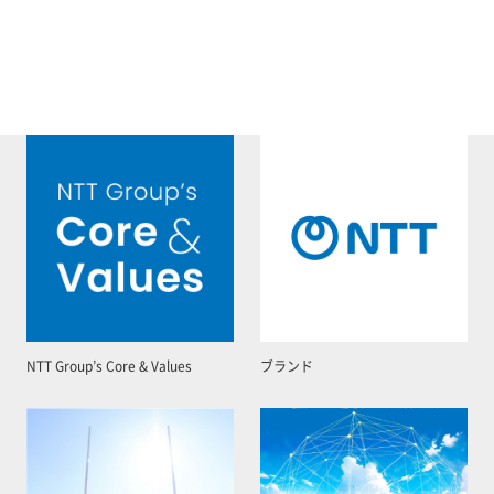
NTT Group’s Core & Values
ブランド