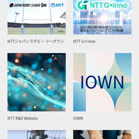
NTTジャパンラグビー リーグワン
NTT G×Inno
NTT R&D Website
IOWN