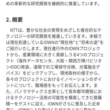
めの革新的な研究開発を継続的に推進しています。
2. 概要
NTTは、豊かな社会の実現をめざした複合的なテ
クノロジーの研究開発を推進していきます。本稿で
は現在到達しているIOWNの"現在地"と"将来の姿"を
ご紹介いたします。現在進行中のIOWNプロジェク
トから、産業領域に大きく貢献しうる4つのプロジェ
クト（海外データセンタ、大阪・関西万博パビリオ
ンのDCI実装、遠隔での工場保守点検、光電融合デ
バイス）をピックアップし、現地取材の様子から、
各々のプロジェクトにおけるイノベーションのポイ
ントについて、臨場感をもってお伝えします。ま
た、パノラマティクス主宰として長年都市開発にお
けるテクノロジー活用の可能性を模索してきた齋藤
精一をゲストに迎え、IOWNがさらに普及した近未
来に、IOWNにより街づくりがどのように変わり、