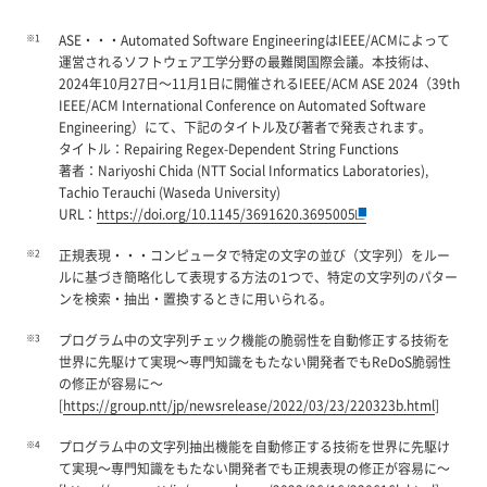
※1
ASE・・・Automated Software EngineeringはIEEE/ACMによって
運営されるソフトウェア工学分野の最難関国際会議。本技術は、
2024年10月27日～11月1日に開催されるIEEE/ACM ASE 2024（39th
IEEE/ACM International Conference on Automated Software
Engineering）にて、下記のタイトル及び著者で発表されます。
タイトル：Repairing Regex-Dependent String Functions
著者：Nariyoshi Chida (NTT Social Informatics Laboratories),
Tachio Terauchi (Waseda University)
URL：
https://doi.org/10.1145/3691620.3695005
※2
正規表現・・・コンピュータで特定の文字の並び（文字列）をルー
ルに基づき簡略化して表現する方法の1つで、特定の文字列のパター
ンを検索・抽出・置換するときに用いられる。
※3
プログラム中の文字列チェック機能の脆弱性を自動修正する技術を
世界に先駆けて実現～専門知識をもたない開発者でもReDoS脆弱性
の修正が容易に～
[
https://group.ntt/jp/newsrelease/2022/03/23/220323b.html
]
※4
プログラム中の文字列抽出機能を自動修正する技術を世界に先駆け
て実現～専門知識をもたない開発者でも正規表現の修正が容易に～