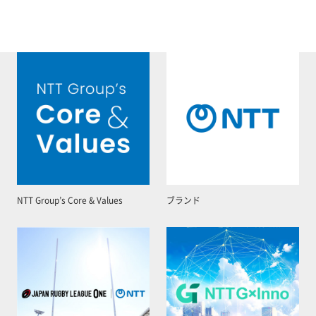
NTT Group’s Core & Values
ブランド