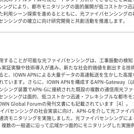
センシングにより、都市モニタリングの面的展開が低コストかつ
た利用シーン探索を進めるとともに、光ファイバセンシングの
センシングの確立に向け研究開発と共創活動を推進します。
用することが可能な光ファイバセンシングは、工事振動の検知
実証実験や技術導入が進み、新たな社会的価値を創出する技術と
と、IOWN APNによる大量データの高速転送を生かした高
ます。さらに、IOWN APNを構成するAPN-Gateway（以
ンシング装置でAPN-Gに接続された既設の複数の通信用光フ
イバセンシングは面的、低コストかつ迅速・フレキシブルな都市
N Global Forumの発刊文書にも記載されています［4］。
ァイバセンシングの社会実装に向け、APN-Gを介して光ファイ
通流モニタリングを実施しました。光ファイバセンシングによ
、複数の一般道に沿って広域かつ面的にモニタリングした実施