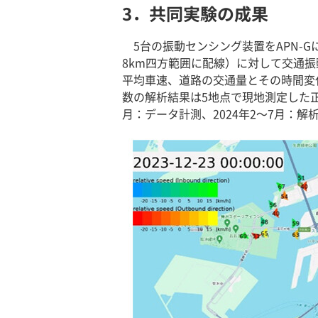
3．共同実験の成果
5台の振動センシング装置をAPN-
8km四方範囲に配線）に対して交通
平均車速、道路の交通量とその時間変
数の解析結果は5地点で現地測定した正
月：データ計測、2024年2～7月：