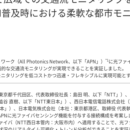
APN普及時における柔軟な都市
*1
（All Photonics Network、以下「APN」）
に光ファ
面的な交通流モニタリングが実現できることを実証しました。
都市モニタリングを低コストかつ迅速・フレキシブルに実現可能と
東京都千代田区、代表取締役社長：島田 明、以下「NTT」）
澁谷 直樹、以下「NTT東日本」）、西日本電信電話株式会社
日本」）、日本電気株式会社（本社：東京都港区、取締役 代表執行
N APNに光ファイバセンシング機能を付与する接続構成を考案
ァイバ（NTT西日本管内：大阪市内）へ適用することで、光フ
状況のリアルタイム可視化・トレンド分析ができることを実証