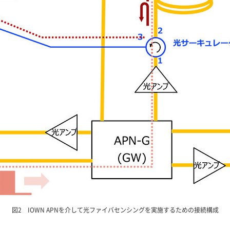
図2 IOWN APNを介して光ファイバセンシングを実施するための接続構成