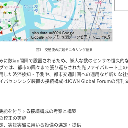
図3 交通流の広域モニタリング結果
みに数km間隔で設置されるため、膨大な数のセンサの恒久的
シングでは、都市の隅々まで張り巡らされた光ファイバルート上
用した渋滞検知・予測や、都市交通計画への適用など新たな社
バセンシング装置の接続構成はIOWN Global Forumの発
グ機能を付与する接続構成の考案と構築
の校正の実施
選定、実証実験に用いる設備の選定・提供