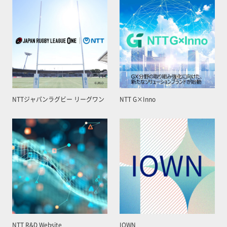
NTTジャパンラグビー リーグワン
NTT G×Inno
NTT R&D Website
IOWN