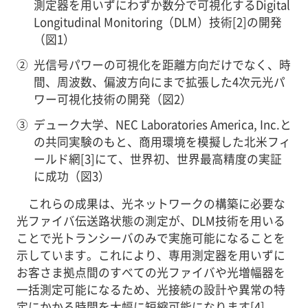
測定器を用いずにわずか数分で可視化するDigital
Longitudinal Monitoring（DLM）技術[2]の開発
（図1）
②
光信号パワーの可視化を距離方向だけでなく、時
間、周波数、偏波方向にまで拡張した4次元光パ
ワー可視化技術の開発（図2）
③
デューク大学、NEC Laboratories America, Inc.と
の共同実験のもと、商用環境を模擬した北米フィ
ールド網[3]にて、世界初、世界最高精度の実証
に成功（図3）
これらの成果は、光ネットワークの構築に必要な
光ファイバ伝送路状態の測定が、DLM技術を用いる
ことで光トランシーバのみで実施可能になることを
示しています。これにより、専用測定器を用いずに
お客さま拠点間のすべての光ファイバや光増幅器を
一括測定可能になるため、光接続の設計や異常の特
定にかかる時間を大幅に短縮可能になります[4]。