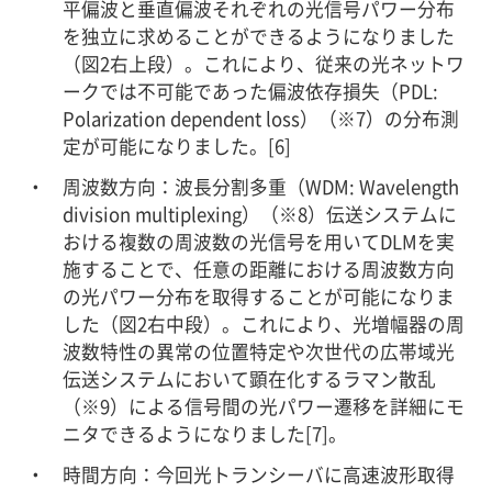
平偏波と垂直偏波それぞれの光信号パワー分布
を独立に求めることができるようになりました
（図2右上段）。これにより、従来の光ネットワ
ークでは不可能であった偏波依存損失（PDL:
Polarization dependent loss）（※7）の分布測
定が可能になりました。[6]
周波数方向：波長分割多重（WDM: Wavelength
division multiplexing）（※8）伝送システムに
おける複数の周波数の光信号を用いてDLMを実
施することで、任意の距離における周波数方向
の光パワー分布を取得することが可能になりま
した（図2右中段）。これにより、光増幅器の周
波数特性の異常の位置特定や次世代の広帯域光
伝送システムにおいて顕在化するラマン散乱
（※9）による信号間の光パワー遷移を詳細にモ
ニタできるようになりました[7]。
時間方向：今回光トランシーバに高速波形取得