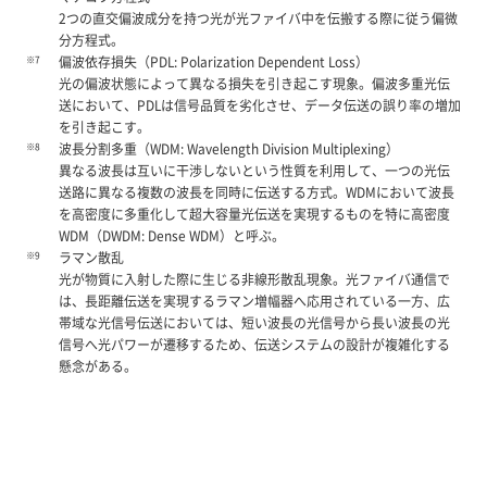
2つの直交偏波成分を持つ光が光ファイバ中を伝搬する際に従う偏微
分方程式。
※7
偏波依存損失（PDL: Polarization Dependent Loss）
光の偏波状態によって異なる損失を引き起こす現象。偏波多重光伝
送において、PDLは信号品質を劣化させ、データ伝送の誤り率の増加
を引き起こす。
※8
波長分割多重（WDM: Wavelength Division Multiplexing）
異なる波長は互いに干渉しないという性質を利用して、一つの光伝
送路に異なる複数の波長を同時に伝送する方式。WDMにおいて波長
を高密度に多重化して超大容量光伝送を実現するものを特に高密度
WDM（DWDM: Dense WDM）と呼ぶ。
※9
ラマン散乱
光が物質に入射した際に生じる非線形散乱現象。光ファイバ通信で
は、長距離伝送を実現するラマン増幅器へ応用されている一方、広
帯域な光信号伝送においては、短い波長の光信号から長い波長の光
信号へ光パワーが遷移するため、伝送システムの設計が複雑化する
懸念がある。