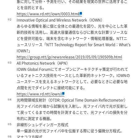
象に対して分析・予測を行い、その結果を現実の世界に活用するこ
とを目的とする。
https://www.rd.ntt/iown/0003.html
※2
Innovative Optical and Wireless Network（IOWN）
あらゆる情報を基に個と全体との最適化を図り、光を中心とした革
新的技術を活用し、高速大容量通信ならびに膨大な計算リソースな
どを提供可能な、端末を含むネットワーク・情報処理基盤。NTTニ
ュースリリース「NTT Technology Report for Smart World：What's
IOWN?」
https://group.ntt/jp/newsrelease/2019/05/09/190509b.html
※3
All Photonics Network（APN）
IOWN Global Forumにてオープンにアーキテクチャ策定が行われて
いるフォトニクス技術をベースとした革新的ネットワーク。IOWNの
ユースケースを支えるネットワークとして、必要なときに必要な地
点間を光でダイレクトに接続可能にする。
https://www.rd.ntt/iown/
※4
光時間領域反射計（OTDR: Optical Time Domain Reflectometer）
光ファイバの片端から試験光を入射し、光ファイバ内で光が反射し
て戻ってくるまでの時間を計測することで、光ファイバの損失を分
布的に測定する機器。
※5
非線形シュレディンガー方程式
単一偏波の光が光ファイバ中を伝搬する際に従う偏微分方程式。
※6
マナコフ方程式