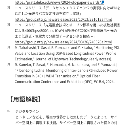
https://pratt.duke.edu/news/2024-ofc-paper-awards/
[4]
ニュースリリース「データセンタエクスチェンジの実現に向けAPNを
活用した光波長パス設定技術を確立し実証」
https://group.ntt/jp/newsrelease/2023/10/13/231013a.html
[5]
ニュースリリース「光電融合技術とオープン標準を用いた複数社製品
による400Gbps/800Gbps IOWN APNをOFC2024で動態展示～光の
まま低遅延・低電力で分散型データセンタを接続～」
https://group.ntt/jp/newsrelease/2024/03/26/240326a.html
[6]
M. Takahashi, T. Sasai, E. Yamazaki and Y. Kisaka, "Monitoring PDL
Value and Location Using DSP-Based Longitudinal Power Profile
Estimation," Journal of Lightwave Technology, (early access).
[7]
R. Kaneko, T. Sasai, F. Hamaoka, M. Nakamura, and E. Yamazaki,
"Fiber-Longitudinal Monitoring of Inter-band-SRS-induced Power
Transition in S+C+L WDM Transmission," Optical Fiber
Communication Conference and Exhibition (OFC), W1B.4, 2024.
【用語解説】
※1
デジタルツイン
ヒトやモノなどを、現実の世界から収集したデータによって、サイ
バー空間上に再現する技術。サイバー空間上に再現された個々の対