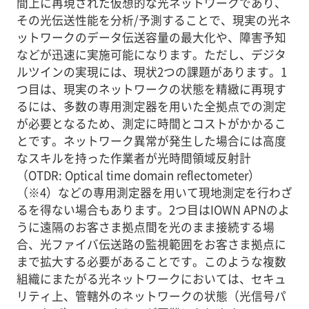
間上に再現された仮想的な光ネットワークであり、
その光伝送性能を分析/予測することで、現実の光ネ
ットワークのデータ伝送容量の最大化や、障害予知
などが迅速に実施可能になります。ただし、デジタ
ルツインの実現には、現状2つの課題があります。1
つ目は、現実のネットワークの状態を精緻に再現す
るには、多数の専用測定器を用いた全拠点での測定
が必要となるため、測定に時間とコストがかかるこ
とです。ネットワーク異常が発生した場合には高度
なスキルを持った作業者が光時間領域反射計
（OTDR: Optical time domain reflectometer）
（※4）などの専用測定器を用いて現地測定を行わざ
るを得ない場合もあります。2つ目はIOWN APNのよ
うに遠隔のお客さま拠点間を光のまま接続する場
合、光ファイバ伝送路の監視範囲をお客さま拠点に
まで拡大する必要があることです。このような複数
組織にまたがる光ネットワークにおいては、セキュ
リティ上、管轄外のネットワークの状態（光信号パ