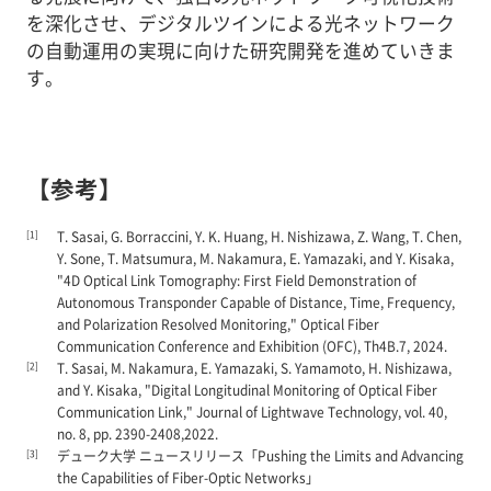
を深化させ、デジタルツインによる光ネットワーク
の自動運用の実現に向けた研究開発を進めていきま
す。
【参考】
[1]
T. Sasai, G. Borraccini, Y. K. Huang, H. Nishizawa, Z. Wang, T. Chen,
Y. Sone, T. Matsumura, M. Nakamura, E. Yamazaki, and Y. Kisaka,
"4D Optical Link Tomography: First Field Demonstration of
Autonomous Transponder Capable of Distance, Time, Frequency,
and Polarization Resolved Monitoring," Optical Fiber
Communication Conference and Exhibition (OFC), Th4B.7, 2024.
[2]
T. Sasai, M. Nakamura, E. Yamazaki, S. Yamamoto, H. Nishizawa,
and Y. Kisaka, "Digital Longitudinal Monitoring of Optical Fiber
Communication Link," Journal of Lightwave Technology, vol. 40,
no. 8, pp. 2390-2408,2022.
[3]
デューク大学 ニュースリリース「Pushing the Limits and Advancing
the Capabilities of Fiber-Optic Networks」