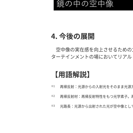
4. 今後の展開
空中像の実在感を向上させるための
ターテインメントの場においてリアル
【用語解説】
※1
再帰反射：光源からの入射光をそのまま光源
※2
再帰反射材：再帰反射特性をもつ光学素子。
※3
光路長：光源から出射された光が空中像とし