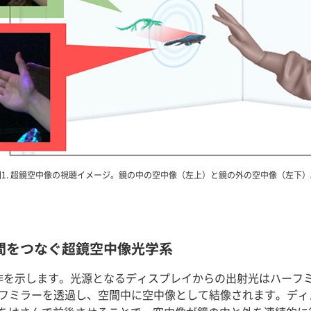
図1. 超鏡空中像の視聴イメージ。鏡の中の空中像（左上）と鏡の外の空中像（左下）
間をつなぐ超鏡空中像光学系
作を示します。光源となるディスプレイからの出射光はハーフ
フミラーを透過し、空間中に空中像として結像されます。ディ