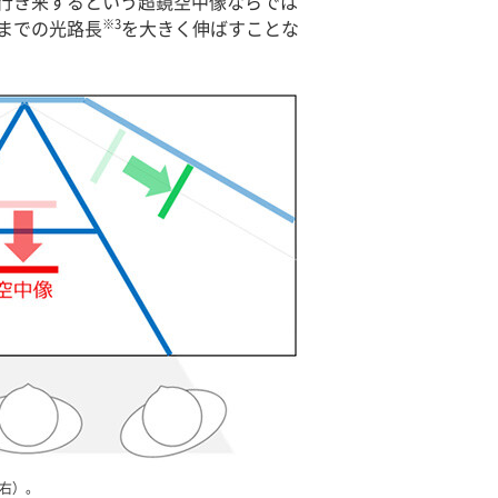
行き来するという超鏡空中像ならでは
※3
までの光路長
を大きく伸ばすことな
（右）。