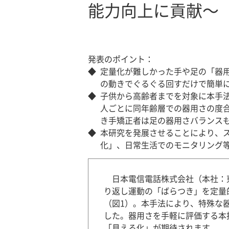
能力向上に貢献～
発表のポイント：
◆
定量化が難しかった手や足の「器
の動きでぐるぐる回すだけで簡単
◆
子供から高齢者までを対象に本手
人ごとに同年齢層での器用さの度
き手矯正者は足の器用さバランス
◆
本研究を発展させることにより、
化」、日常生活でのモニタリング
日本電信電話株式会社（本社：
り返し運動の「ばらつき」を定量
（図1）。本手法により、特殊な
した。器用さを手軽に評価する本
「見える化」が期待されます。