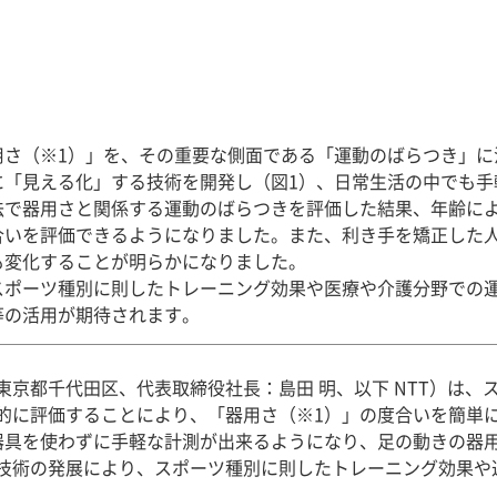
用さ（※1）」を、その重要な側面である「運動のばらつき」に
に「見える化」する技術を開発し（図1）、日常生活の中でも手
法で器用さと関係する運動のばらつきを評価した結果、年齢に
合いを評価できるようになりました。また、利き手を矯正した
も変化することが明らかになりました。
スポーツ種別に則したトレーニング効果や医療や介護分野での
等の活用が期待されます。
東京都千代田区、代表取締役社長：島田 明、以下 NTT）は、
的に評価することにより、「器用さ（※1）」の度合いを簡単
器具を使わずに手軽な計測が出来るようになり、足の動きの器
技術の発展により、スポーツ種別に則したトレーニング効果や