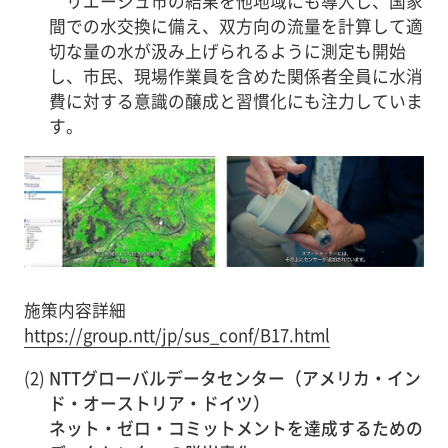
リエージュ市の結果を他地域にも導入し、国家
間での水交換に備え、双方向の流量を計算して適
切な量の水が汲み上げられるように測定も開始
し、市民、現場作業員を含めた関係者全員に水消
費に対する意識の醸成と習慣化にも注力していま
す。
施策内容詳細
https://group.ntt/jp/sus_conf/B17.html
(2)
NTTグローバルデータセンター（アメリカ・イン
ド・オーストリア・ドイツ）
ネット・ゼロ・コミットメントを達成するための