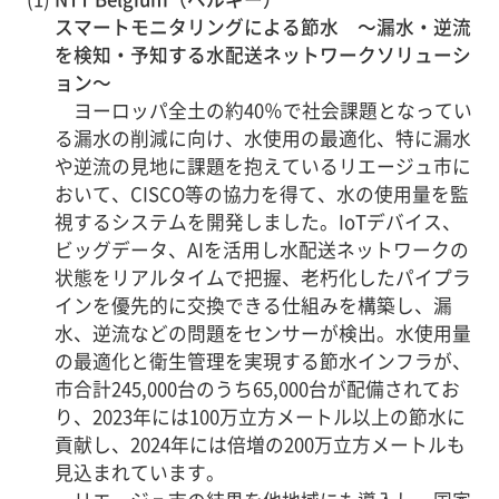
スマートモニタリングによる節水 ～漏水・逆流
を検知・予知する水配送ネットワークソリューシ
ョン～
ヨーロッパ全土の約40％で社会課題となってい
る漏水の削減に向け、水使用の最適化、特に漏水
や逆流の見地に課題を抱えているリエージュ市に
おいて、CISCO等の協力を得て、水の使用量を監
視するシステムを開発しました。IoTデバイス、
ビッグデータ、AIを活用し水配送ネットワークの
状態をリアルタイムで把握、老朽化したパイプラ
インを優先的に交換できる仕組みを構築し、漏
水、逆流などの問題をセンサーが検出。水使用量
の最適化と衛生管理を実現する節水インフラが、
市合計245,000台のうち65,000台が配備されてお
り、2023年には100万立方メートル以上の節水に
貢献し、2024年には倍増の200万立方メートルも
見込まれています。