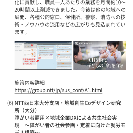
化に貢献し、職員一人あたりの業務を月間約10～
20時間以上削減できました。今後は他の地域への
展開、各種公的窓口、保健所、警察、消防への技
術・ノウハウの流用などの広がりも見込まれてい
ます。
施策内容詳細
https://group.ntt/jp/sus_conf/A1.html
(6)
NTT西日本大分支店・地域創生Coデザイン研究
所（大分）
障がい者雇用×地域企業DXによる共生社会実
現 ～障がい者の社会参画・定着に向けた就労モ
デル構築～