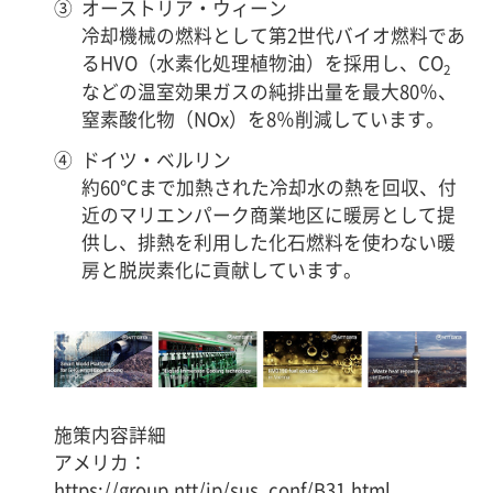
③
オーストリア・ウィーン
冷却機械の燃料として第2世代バイオ燃料であ
るHVO（水素化処理植物油）を採用し、CO
2
などの温室効果ガスの純排出量を最大80％、
窒素酸化物（NOx）を8％削減しています。
④
ドイツ・ベルリン
約60℃まで加熱された冷却水の熱を回収、付
近のマリエンパーク商業地区に暖房として提
供し、排熱を利用した化石燃料を使わない暖
房と脱炭素化に貢献しています。
施策内容詳細
アメリカ：
https://group.ntt/jp/sus_conf/B31.html