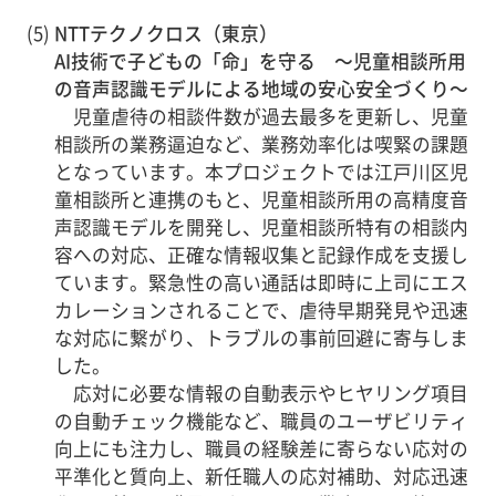
(5)
NTTテクノクロス（東京）
AI技術で子どもの「命」を守る ～児童相談所用
の音声認識モデルによる地域の安心安全づくり～
児童虐待の相談件数が過去最多を更新し、児童
相談所の業務逼迫など、業務効率化は喫緊の課題
となっています。本プロジェクトでは江戸川区児
童相談所と連携のもと、児童相談所用の高精度音
声認識モデルを開発し、児童相談所特有の相談内
容への対応、正確な情報収集と記録作成を支援し
ています。緊急性の高い通話は即時に上司にエス
カレーションされることで、虐待早期発見や迅速
な対応に繋がり、トラブルの事前回避に寄与しま
した。
応対に必要な情報の自動表示やヒヤリング項目
の自動チェック機能など、職員のユーザビリティ
向上にも注力し、職員の経験差に寄らない応対の
平準化と質向上、新任職人の応対補助、対応迅速