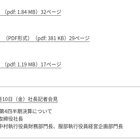
）
（pdf: 1.84 MB）32ページ
結）（PDF形式）
（pdf: 381 KB）29ページ
）
（pdf: 1.19 MB）17ページ
5月10日（金）社長記者会見
度第4四半期決算について
取締役社長
中村執行役員財務部門長、服部執行役員経営企画部門長