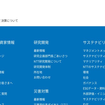
度 決算について
資家情報
研究開発
サステナビ
最新情報
マネジメントメ
ージ
研究企画部門長ごあいさつ
サステナビリテ
NTT研究開発について
マテリアリティ
研究開発体制
NTTのサステナ
情報
所在地
環境
お問い合わせ
社会
の皆さまへ
ガバナンス
ESGデータ・資料
災害対策
く質問
外部評価・イニ
サステナビリテ
最新情報
わせ
ース
災害用伝言ダイヤル（171）