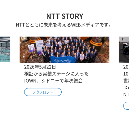
NTT STORY
NTTとともに未来を考えるWEBメディアです。
2026年5月22日
2
検証から実装ステージに入った
1
IOWN、シドニーで年次総会
世
ス
テクノロジー
N