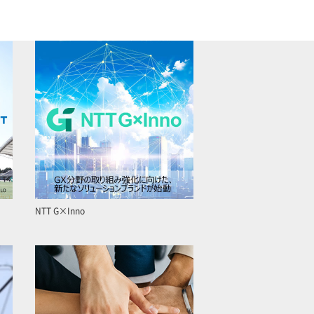
NTT G×Inno