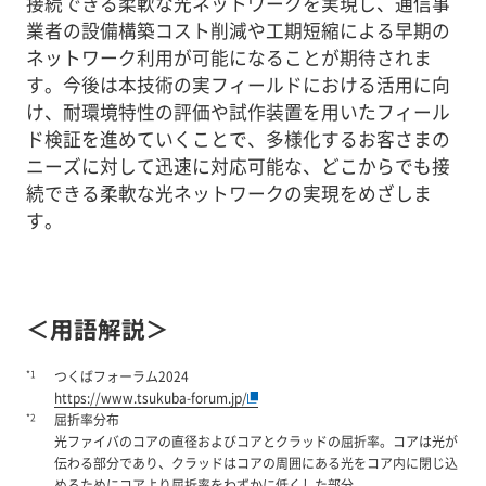
接続できる柔軟な光ネットワークを実現し、通信事
業者の設備構築コスト削減や工期短縮による早期の
ネットワーク利用が可能になることが期待されま
す。今後は本技術の実フィールドにおける活用に向
け、耐環境特性の評価や試作装置を用いたフィール
ド検証を進めていくことで、多様化するお客さまの
ニーズに対して迅速に対応可能な、どこからでも接
続できる柔軟な光ネットワークの実現をめざしま
す。
＜用語解説＞
*1
つくばフォーラム2024
https://www.tsukuba-forum.jp/
*2
屈折率分布
光ファイバのコアの直径およびコアとクラッドの屈折率。コアは光が
伝わる部分であり、クラッドはコアの周囲にある光をコア内に閉じ込
めるためにコアより屈折率をわずかに低くした部分