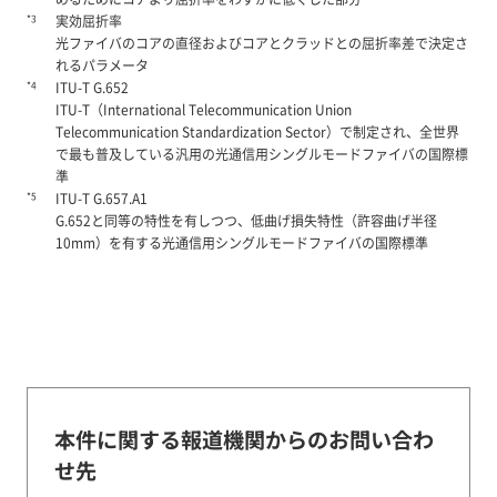
*3
実効屈折率
光ファイバのコアの直径およびコアとクラッドとの屈折率差で決定さ
れるパラメータ
*4
ITU-T G.652
ITU-T（International Telecommunication Union
Telecommunication Standardization Sector）で制定され、全世界
で最も普及している汎用の光通信用シングルモードファイバの国際標
準
*5
ITU-T G.657.A1
G.652と同等の特性を有しつつ、低曲げ損失特性（許容曲げ半径
10mm）を有する光通信用シングルモードファイバの国際標準
本件に関する報道機関からのお問い合わ
せ先