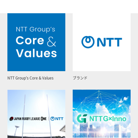
NTT Group’s Core & Values
ブランド