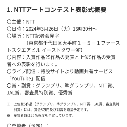
1. NTTアートコンテスト表彰式概要
〇主催：NTT
〇日時：2024年3月26日（火）16時30分～
〇場所：NTT記者会見室
（東京都千代田区大手町１－５－１ファース
トスクエアビル イーストタワー9F）
〇内容：入賞作品25作品の発表と上位5作品の受賞
者への表彰を行います。
〇ライブ配信：特設サイトより動画共有サービス
「YouTube」配信
〇賞・副賞：グランプリ、準グランプリ、NTT賞、
JAL賞、審査員特別賞、優秀賞
上位賞5作品（グランプリ、準グランプリ、NTT賞、JAL賞、審査員特
別賞）には、賞金5万円及び副賞を贈呈予定です。
受賞者数は25名程度を予定しています。
〇登壇者（予定）：