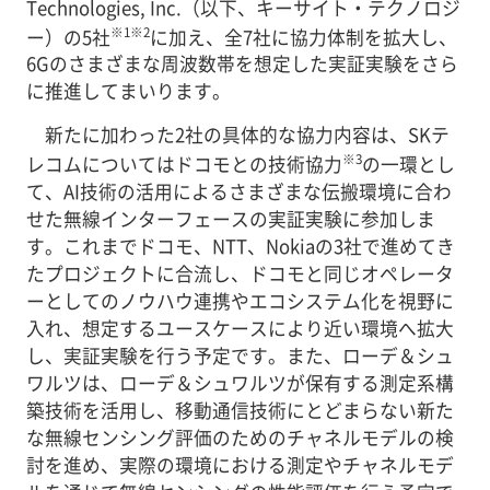
Technologies, Inc.（以下、キーサイト・テクノロジ
※1※2
ー）の5社
に加え、全7社に協力体制を拡大し、
6Gのさまざまな周波数帯を想定した実証実験をさら
に推進してまいります。
新たに加わった2社の具体的な協力内容は、SKテ
※3
レコムについてはドコモとの技術協力
の一環とし
て、AI技術の活用によるさまざまな伝搬環境に合わ
せた無線インターフェースの実証実験に参加しま
す。これまでドコモ、NTT、Nokiaの3社で進めてき
たプロジェクトに合流し、ドコモと同じオペレータ
ーとしてのノウハウ連携やエコシステム化を視野に
入れ、想定するユースケースにより近い環境へ拡大
し、実証実験を行う予定です。また、ローデ＆シュ
ワルツは、ローデ＆シュワルツが保有する測定系構
築技術を活用し、移動通信技術にとどまらない新た
な無線センシング評価のためのチャネルモデルの検
討を進め、実際の環境における測定やチャネルモデ