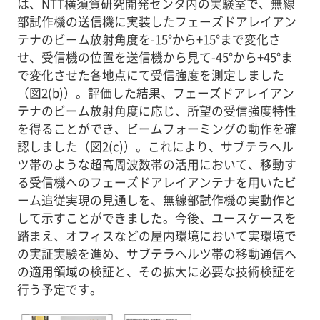
は、NTT横須賀研究開発センタ内の実験室で、無線
部試作機の送信機に実装したフェーズドアレイアン
テナのビーム放射角度を-15°から+15°まで変化さ
せ、受信機の位置を送信機から見て-45°から+45°ま
で変化させた各地点にて受信強度を測定しました
（図2(b)）。評価した結果、フェーズドアレイアン
テナのビーム放射角度に応じ、所望の受信強度特性
を得ることができ、ビームフォーミングの動作を確
認しました（図2(c)）。これにより、サブテラヘル
ツ帯のような超高周波数帯の活用において、移動す
る受信機へのフェーズドアレイアンテナを用いたビ
ーム追従実現の見通しを、無線部試作機の実動作と
して示すことができました。今後、ユースケースを
踏まえ、オフィスなどの屋内環境において実環境で
の実証実験を進め、サブテラヘルツ帯の移動通信へ
の適用領域の検証と、その拡大に必要な技術検証を
行う予定です。