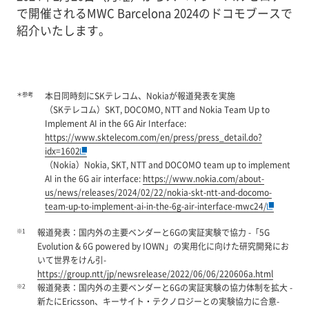
で開催されるMWC Barcelona 2024のドコモブースで
紹介いたします。
＊参考
本日同時刻にSKテレコム、Nokiaが報道発表を実施
（SKテレコム）SKT, DOCOMO, NTT and Nokia Team Up to
Implement AI in the 6G Air Interface:
https://www.sktelecom.com/en/press/press_detail.do?
idx=1602
（Nokia）Nokia, SKT, NTT and DOCOMO team up to implement
AI in the 6G air interface:
https://www.nokia.com/about-
us/news/releases/2024/02/22/nokia-skt-ntt-and-docomo-
team-up-to-implement-ai-in-the-6g-air-interface-mwc24/
※1
報道発表：国内外の主要ベンダーと6Gの実証実験で協力 -「5G
Evolution & 6G powered by IOWN」の実用化に向けた研究開発にお
いて世界をけん引-
https://group.ntt/jp/newsrelease/2022/06/06/220606a.html
※2
報道発表：国内外の主要ベンダーと6Gの実証実験の協力体制を拡大 -
新たにEricsson、キーサイト・テクノロジーとの実験協力に合意-