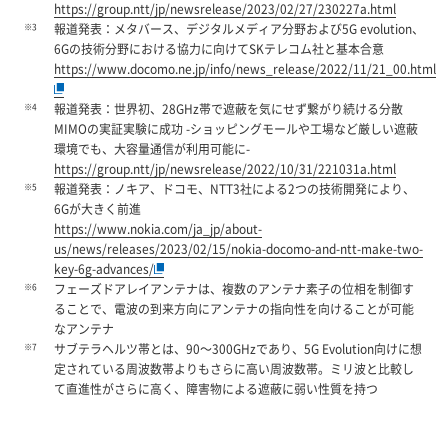
https://group.ntt/jp/newsrelease/2023/02/27/230227a.html
※3
報道発表：メタバース、デジタルメディア分野および5G evolution、
6Gの技術分野における協力に向けてSKテレコム社と基本合意
https://www.docomo.ne.jp/info/news_release/2022/11/21_00.html
※4
報道発表：世界初、28GHz帯で遮蔽を気にせず繋がり続ける分散
MIMOの実証実験に成功 -ショッピングモールや工場など厳しい遮蔽
環境でも、大容量通信が利用可能に-
https://group.ntt/jp/newsrelease/2022/10/31/221031a.html
※5
報道発表：ノキア、ドコモ、NTT3社による2つの技術開発により、
6Gが大きく前進
https://www.nokia.com/ja_jp/about-
us/news/releases/2023/02/15/nokia-docomo-and-ntt-make-two-
key-6g-advances/
※6
フェーズドアレイアンテナは、複数のアンテナ素子の位相を制御す
ることで、電波の到来方向にアンテナの指向性を向けることが可能
なアンテナ
※7
サブテラヘルツ帯とは、90～300GHzであり、5G Evolution向けに想
定されている周波数帯よりもさらに高い周波数帯。ミリ波と比較し
て直進性がさらに高く、障害物による遮蔽に弱い性質を持つ