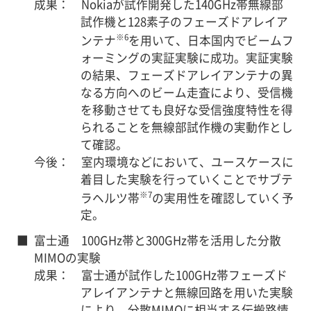
成果： Nokiaが試作開発した140GHz帯無線部
試作機と128素子のフェーズドアレイア
※6
ンテナ
を用いて、日本国内でビームフ
ォーミングの実証実験に成功。実証実験
の結果、フェーズドアレイアンテナの異
なる方向へのビーム走査により、受信機
を移動させても良好な受信強度特性を得
られることを無線部試作機の実動作とし
て確認。
今後： 室内環境などにおいて、ユースケースに
着目した実験を行っていくことでサブテ
※7
ラヘルツ帯
の実用性を確認していく予
定。
■
富士通 100GHz帯と300GHz帯を活用した分散
MIMOの実験
成果： 富士通が試作した100GHz帯フェーズド
アレイアンテナと無線回路を用いた実験
により、分散MIMOに相当する伝搬路情