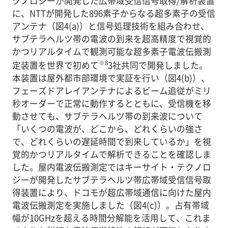
クノロジーが開発した広帯域受信信号取得/解析装置
に、NTTが開発した896素子からなる超多素子の受信
アンテナ（図4(a)）と信号処理技術を組み合わせ、
サブテラヘルツ帯の電波の到来を超高精度で視覚的
かつリアルタイムで観測可能な超多素子電波伝搬測
※8
定装置を世界で初めて
3社共同で開発しました。
本装置は屋外都市部環境で実証を行い（図4(b)）、
フェーズドアレイアンテナによるビーム追従がミリ
秒オーダーで正常に動作するとともに、受信機を移
動させても、サブテラヘルツ帯の到来波について
「いくつの電波が、どこから、どれくらいの強さ
で、どれくらいの遅延時間で到来しているか」を視
覚的かつリアルタイムで解析できることを確認しま
した。屋内電波伝搬測定ではキーサイト・テクノロ
ジーが開発したサブテラヘルツ帯広帯域受信信号取
得装置により、ドコモが超広帯域通信に向けた屋内
電波伝搬測定を実施しました（図4(c)）。占有帯域
幅が10GHzを超える時間分解能を活用して、これま