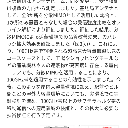
送信機側はアンテナビーム方向を変更し、受信機側
は複数の方向から測定しました。基地局アンテナと
して、全3か所を分散MIMOとして活用した場合と、
1か所のみ設置とみなした場合の受信強度比較をオフ
ライン解析により評価しました。評価した結果、分
散MIMOによる遮蔽環境での品質改善効果、カバレ
ッジ拡大効果を確認しました（図3(c)）。これによ
り、100GHz帯で期待される超高速大容量無線伝送の
ユースケースとして、工場やショッピングモールな
どの産業機器や人の遮蔽物が高密度に存在する屋内
エリアでも、分散MIMOを活用することにより、
100GHz帯を適用することの有効性を示しました。今
後、このような屋内大容量環境に加え、駅前やビル
街などの屋外大容量環境においても、実環境での実
証検証を進め、100GHz帯以上のサブテラヘルツ帯の
移動通信への適用領域の検証と、その拡大に必要な
技術検証を行う予定です。