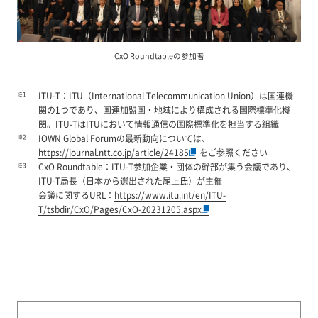
CxO Roundtableの参加者
※1
ITU-T：ITU（International Telecommunication Union）は国連機
関の1つであり、国連加盟国・地域により構成される国際標準化機
関。ITU-TはITUにおいて情報通信の国際標準化を担当する組織
※2
IOWN Global Forumの最新動向については、
https://journal.ntt.co.jp/article/24185
をご参照ください
※3
CxO Roundtable：ITU-T参加企業・団体の幹部が集う会議であり、
ITU-T局長（日本から選出された尾上氏）が主催
会議に関するURL：
https://www.itu.int/en/ITU-
T/tsbdir/CxO/Pages/CxO-20231205.aspx