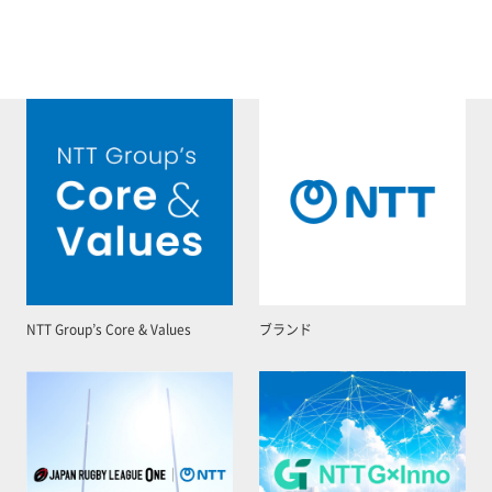
NTT Group’s Core & Values
ブランド