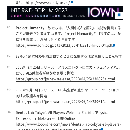
URL：
https://www.rd.ntt/forum/
※2
Project Humanity：私たちは、"人間中心"を原則に技術を開発する
ことが肝要だと考えています。Project Humanityが目指すのは、多
様性を尊重し、理解し合える世界です。
https://www.bcm.co.jp/site/2023/10/hil/2310-hil-01-04.pdf
※3
sEMG：筋線維が収縮活動するときに発生する活動電位のことを指す
※4
2023年8月25日リリース：アルスエレクトロニカ・フェスティバル
にて、ALS共生者が豊かな表現に挑戦
https://group.ntt/jp/newsrelease/2023/08/25/230825a.html
※5
2023年6月14日リリース：ALS共生者の豊かなコミュニケーションに
向けた取組みを開始
https://group.ntt/jp/newsrelease/2023/06/14/230614a.html
※6
Dentsu Lab Tokyo's All Players Welcome Enables 'Physical'
Expression in Metaverse | LBBOnline
https://www.lbbonline.com/news/dentsu-lab-tokyos-all-players-
welcome-enables-physical-expression-in-metaverse