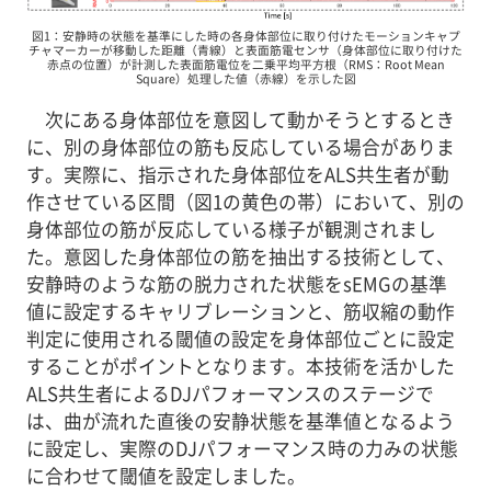
図1：安静時の状態を基準にした時の各身体部位に取り付けたモーションキャプ
チャマーカーが移動した距離（青線）と表面筋電センサ（身体部位に取り付けた
赤点の位置）が計測した表面筋電位を二乗平均平方根（RMS：Root Mean
Square）処理した値（赤線）を示した図
次にある身体部位を意図して動かそうとするとき
に、別の身体部位の筋も反応している場合がありま
す。実際に、指示された身体部位をALS共生者が動
作させている区間（図1の黄色の帯）において、別の
身体部位の筋が反応している様子が観測されまし
た。意図した身体部位の筋を抽出する技術として、
安静時のような筋の脱力された状態をsEMGの基準
値に設定するキャリブレーションと、筋収縮の動作
判定に使用される閾値の設定を身体部位ごとに設定
することがポイントとなります。本技術を活かした
ALS共生者によるDJパフォーマンスのステージで
は、曲が流れた直後の安静状態を基準値となるよう
に設定し、実際のDJパフォーマンス時の力みの状態
に合わせて閾値を設定しました。