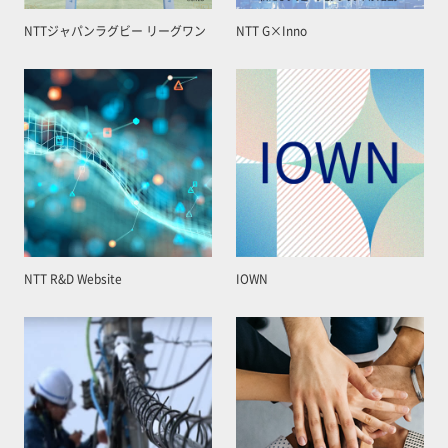
NTTジャパンラグビー リーグワン
NTT G×Inno
NTT R&D Website
IOWN